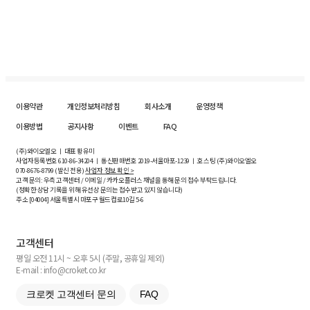
이용약관
개인정보처리방침
회사소개
운영정책
이용방법
공지사항
이벤트
FAQ
(주)와이오엘오 ㅣ 대표 황유미
사업자등록번호
610-86-34204
ㅣ 통신판매번호 2019-서울마포-1239 ㅣ 호스팅 (주)와이오엘오
070-8676-8799 (발신 전용)
사업자 정보 확인 >
고객 문의: 우측 고객센터 / 이메일 / 카카오플러스 채널을 통해 문의 접수 부탁드립니다.
(정확한 상담 기록을 위해 유선상 문의는 접수받고 있지 않습니다)
주소 [
04004
] 서울특별시 마포구 월드컵로10길
5-6
고객센터
평일 오전 11시 ~ 오후 5시 (주말, 공휴일 제외)
E-mail : info@croket.co.kr
크로켓 고객센터 문의
FAQ