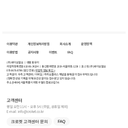
이용약관
개인정보처리방침
회사소개
운영정책
이용방법
공지사항
이벤트
FAQ
(주)와이오엘오 ㅣ 대표 황유미
사업자등록번호
610-86-34204
ㅣ 통신판매번호 2019-서울마포-1239 ㅣ 호스팅 (주)와이오엘오
070-8676-8799 (발신 전용)
사업자 정보 확인 >
고객 문의: 우측 고객센터 / 이메일 / 카카오플러스 채널을 통해 문의 접수 부탁드립니다.
(정확한 상담 기록을 위해 유선상 문의는 접수받고 있지 않습니다)
주소 [
04004
] 서울특별시 마포구 월드컵로10길
5-6
고객센터
평일 오전 11시 ~ 오후 5시 (주말, 공휴일 제외)
E-mail : info@croket.co.kr
크로켓 고객센터 문의
FAQ