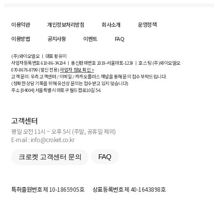
이용약관
개인정보처리방침
회사소개
운영정책
이용방법
공지사항
이벤트
FAQ
(주)와이오엘오 ㅣ 대표 황유미
사업자등록번호
610-86-34204
ㅣ 통신판매번호 2019-서울마포-1239 ㅣ 호스팅 (주)와이오엘오
070-8676-8799 (발신 전용)
사업자 정보 확인 >
고객 문의: 우측 고객센터 / 이메일 / 카카오플러스 채널을 통해 문의 접수 부탁드립니다.
(정확한 상담 기록을 위해 유선상 문의는 접수받고 있지 않습니다)
주소 [
04004
] 서울특별시 마포구 월드컵로10길
5-6
고객센터
평일 오전 11시 ~ 오후 5시 (주말, 공휴일 제외)
E-mail : info@croket.co.kr
크로켓 고객센터 문의
FAQ
특허출원번호
제 10-1865905호
상표등록번호
제 40-1643898호