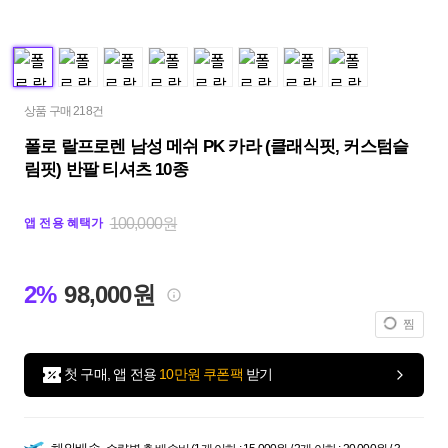
상품 구매 218건
폴로 랄프로렌 남성 메쉬 PK 카라 (클래식핏, 커스텀슬
림핏) 반팔 티셔츠 10종
100,000원
앱 전용 혜택가
2%
98,000원
찜
첫 구매, 앱 전용
10만원 쿠폰팩
받기