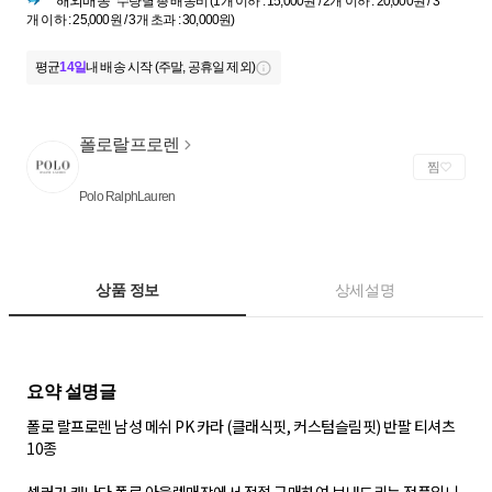
해외배송
수량별 총 배송비 (1개 이하 : 15,000원 / 2개 이하 : 20,000원 / 3
개 이하 : 25,000원 / 3개 초과 : 30,000원)
평균
14일
내 배송 시작 (주말, 공휴일 제외)
폴로랄프로렌
찜
Polo RalphLauren
상품 정보
상세설명
폴로 랄프로렌 남성 메쉬 PK 카라 (클래식핏, 커스텀슬림핏) 반팔 티셔츠
10종