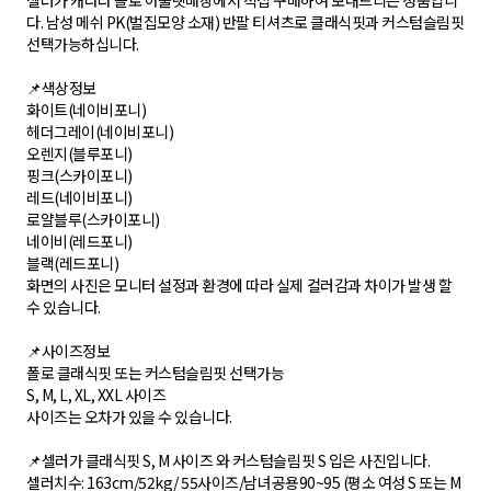
셀러가 캐나다 폴로 아울렛매장에서 적접 구매하여 보내드리는 정품입니
다. 남성 메쉬 PK(벌집모양 소재) 반팔 티셔츠로 클래식핏과 커스텀슬림핏
선택가능하십니다.
📌색상정보
화이트(네이비포니)
헤더그레이(네이비포니)
오렌지(블루포니)
핑크(스카이포니)
레드(네이비포니)
로얄블루(스카이포니)
네이비(레드포니)
블랙(레드포니)
화면의 사진은 모니터 설정과 환경에 따라 실제 컬러감과 차이가 발생 할
수 있습니다.
📌사이즈정보
폴로 클래식핏 또는 커스텀슬림핏 선택가능
S, M, L, XL, XXL 사이즈
사이즈는 오차가 있을 수 있습니다.
📌셀러가 클래식핏 S, M 사이즈 와 커스텀슬림핏 S 입은 사진입니다.
셀러치수: 163cm/52kg/ 55사이즈/남녀공용90~95 (평소 여성 S 또는 M