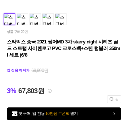
상품 구매 20건
스타벅스 중국 2021 썸머MD 3차 starry night 시리즈 골
드 스트랩 사이렌로고 PVC 크로스백+스텐 텀블러 350m
l 세트 (6/8
69,900원
앱 전용 혜택가
3%
67,803원
찜
첫 구매, 앱 전용
10만원 쿠폰팩
받기