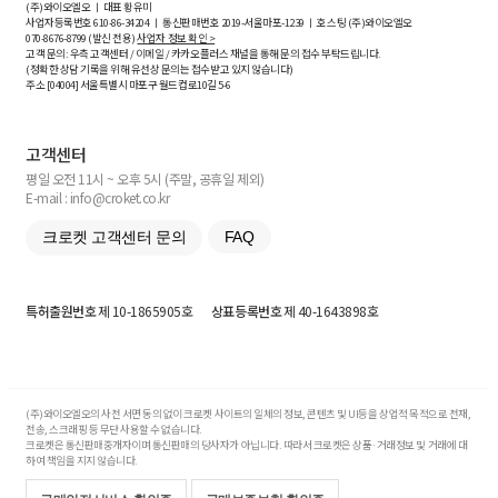
(주)와이오엘오 ㅣ 대표 황유미
사업자등록번호
610-86-34204
ㅣ 통신판매번호 2019-서울마포-1239 ㅣ 호스팅 (주)와이오엘오
070-8676-8799 (발신 전용)
사업자 정보 확인 >
고객 문의: 우측 고객센터 / 이메일 / 카카오플러스 채널을 통해 문의 접수 부탁드립니다.
(정확한 상담 기록을 위해 유선상 문의는 접수받고 있지 않습니다)
주소 [
04004
] 서울특별시 마포구 월드컵로10길
5-6
고객센터
평일 오전 11시 ~ 오후 5시 (주말, 공휴일 제외)
E-mail : info@croket.co.kr
크로켓 고객센터 문의
FAQ
특허출원번호
제 10-1865905호
상표등록번호
제 40-1643898호
(주)와이오엘오의 사전 서면 동의 없이 크로켓 사이트의 일체의 정보, 콘텐츠 및 UI등을 상업적 목적으로 전재,
전송, 스크래핑 등 무단 사용할 수 없습니다.
크로켓은 통신판매중개자이며 통신판매의 당사자가 아닙니다. 따라서 크로켓은 상품·거래정보 및 거래에 대
하여 책임을 지지 않습니다.