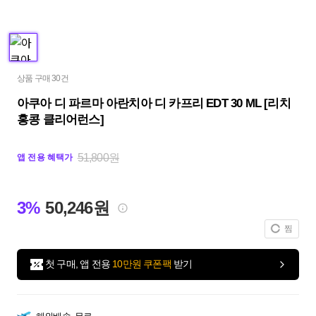
상품 구매 30건
아쿠아 디 파르마 아란치아 디 카프리 EDT 30 ML [리치
홍콩 클리어런스]
51,800원
앱 전용 혜택가
3%
50,246원
찜
첫 구매, 앱 전용
10만원 쿠폰팩
받기