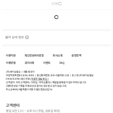
리뷰
셀러 상세 정보
이용약관
개인정보처리방침
회사소개
운영정책
이용방법
공지사항
이벤트
FAQ
(주)와이오엘오 ㅣ 대표 황유미
사업자등록번호
610-86-34204
ㅣ 통신판매번호 2019-서울마포-1239 ㅣ 호스팅 (주)와이오엘오
070-8676-8799 (발신 전용)
사업자 정보 확인 >
고객 문의: 우측 고객센터 / 이메일 / 카카오플러스 채널을 통해 문의 접수 부탁드립니다.
(정확한 상담 기록을 위해 유선상 문의는 접수받고 있지 않습니다)
주소 [
04004
] 서울특별시 마포구 월드컵로10길
5-6
고객센터
평일 오전 11시 ~ 오후 5시 (주말, 공휴일 제외)