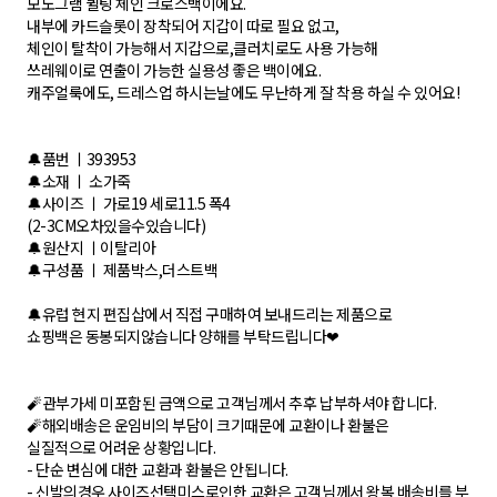
모노그램 퀼팅 체인 크로스백이에요.
내부에 카드슬롯이 장착되어 지갑이 따로 필요 없고,
체인이 탈착이 가능해서 지갑으로,클러치로도 사용 가능해
쓰레웨이로 연출이 가능한 실용성 좋은 백이에요.
캐주얼룩에도, 드레스업 하시는날에도 무난하게 잘 착용 하실 수 있어요!
🔔품번 ㅣ393953
🔔소재 ㅣ 소가죽
🔔사이즈 ㅣ 가로19 세로11.5 폭4
(2-3CM오차있을수있습니다)
🔔원산지 ㅣ이탈리아
🔔구성품 ㅣ 제품박스,더스트백
🔔유럽 현지 편집삽에서 직접 구매하여 보내드리는 제품으로
쇼핑백은 동봉되지않습니다 양해를 부탁드립니다❤
🧨관부가세 미포함된 금액으로 고객님께서 추후 납부하셔야 합니다.
🧨해외배송은 운임비의 부담이 크기때문에 교환이나 환불은
실질적으로 어려운 상황입니다.
- 단순 변심에 대한 교환과 환불은 안됩니다.
- 신발의경우 사이즈선택미스로인한 교환은 고객님께서 왕복 배송비를 부