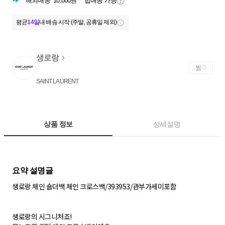
해외배송
10,000원
합배송 가능
평균
14일
내 배송 시작 (주말, 공휴일 제외)
생로랑
찜
SAINT LAURENT
상품 정보
상세설명
생로랑 체인 숄더백 체인 크로스백/393953/관부가세미포함
생로랑의 시그니처죠!