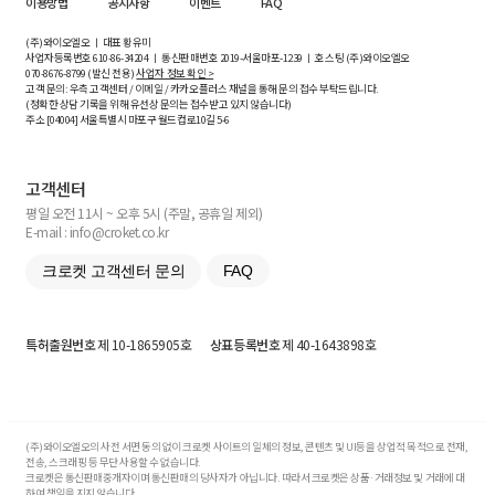
이용방법
공지사항
이벤트
FAQ
(주)와이오엘오 ㅣ 대표 황유미
사업자등록번호
610-86-34204
ㅣ 통신판매번호 2019-서울마포-1239 ㅣ 호스팅 (주)와이오엘오
070-8676-8799 (발신 전용)
사업자 정보 확인 >
고객 문의: 우측 고객센터 / 이메일 / 카카오플러스 채널을 통해 문의 접수 부탁드립니다.
(정확한 상담 기록을 위해 유선상 문의는 접수받고 있지 않습니다)
주소 [
04004
] 서울특별시 마포구 월드컵로10길
5-6
고객센터
평일 오전 11시 ~ 오후 5시 (주말, 공휴일 제외)
E-mail : info@croket.co.kr
크로켓 고객센터 문의
FAQ
특허출원번호
제 10-1865905호
상표등록번호
제 40-1643898호
(주)와이오엘오의 사전 서면 동의 없이 크로켓 사이트의 일체의 정보, 콘텐츠 및 UI등을 상업적 목적으로 전재,
전송, 스크래핑 등 무단 사용할 수 없습니다.
크로켓은 통신판매중개자이며 통신판매의 당사자가 아닙니다. 따라서 크로켓은 상품·거래정보 및 거래에 대
하여 책임을 지지 않습니다.