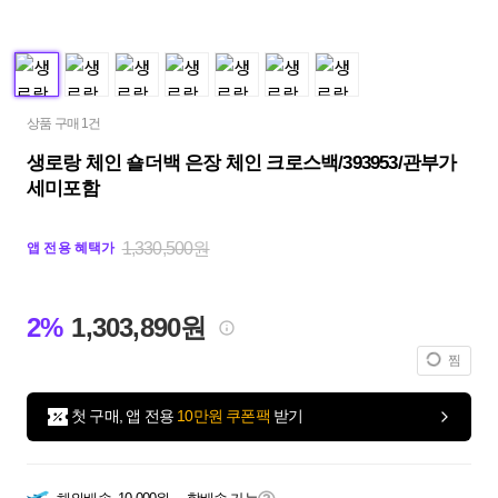
상품 구매 1건
생로랑 체인 숄더백 은장 체인 크로스백/393953/관부가
세미포함
1,330,500원
앱 전용 혜택가
2%
1,303,890원
찜
첫 구매, 앱 전용
10만원 쿠폰팩
받기