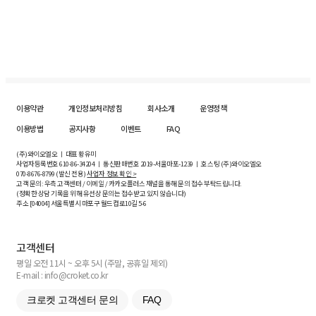
이용약관
개인정보처리방침
회사소개
운영정책
이용방법
공지사항
이벤트
FAQ
(주)와이오엘오 ㅣ 대표 황유미
사업자등록번호
610-86-34204
ㅣ 통신판매번호 2019-서울마포-1239 ㅣ 호스팅 (주)와이오엘오
070-8676-8799 (발신 전용)
사업자 정보 확인 >
고객 문의: 우측 고객센터 / 이메일 / 카카오플러스 채널을 통해 문의 접수 부탁드립니다.
(정확한 상담 기록을 위해 유선상 문의는 접수받고 있지 않습니다)
주소 [
04004
] 서울특별시 마포구 월드컵로10길
5-6
고객센터
평일 오전 11시 ~ 오후 5시 (주말, 공휴일 제외)
E-mail : info@croket.co.kr
크로켓 고객센터 문의
FAQ