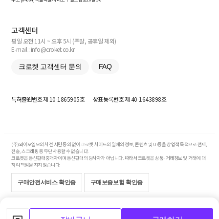
고객센터
평일 오전 11시 ~ 오후 5시 (주말, 공휴일 제외)
E-mail : info@croket.co.kr
크로켓 고객센터 문의
FAQ
특허출원번호
제 10-1865905호
상표등록번호
제 40-1643898호
(주)와이오엘오의 사전 서면 동의 없이 크로켓 사이트의 일체의 정보, 콘텐츠 및 UI등을 상업적 목적으로 전재,
전송, 스크래핑 등 무단 사용할 수 없습니다.
크로켓은 통신판매중개자이며 통신판매의 당사자가 아닙니다. 따라서 크로켓은 상품·거래정보 및 거래에 대
하여 책임을 지지 않습니다.
구매안전서비스 확인증
구매보증보험 확인증
Copyright© 2017-2026 YOLO Co, Ltd. All rights reserved.