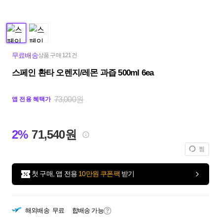
무료배송
상품 구매 121건
스페인 환타 오렌지/레몬 과즙 500ml 6ea
73,000원
앱 전용 혜택가
2%
71,540원
찜
첫 구매, 앱 전용
10만원 쿠폰팩
받기
해외배송
무료
합배송 가능