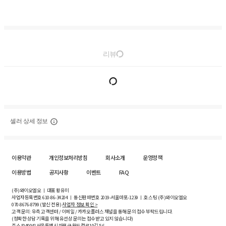
리뷰
셀러 상세 정보
이용약관
개인정보처리방침
회사소개
운영정책
이용방법
공지사항
이벤트
FAQ
(주)와이오엘오 ㅣ 대표 황유미
사업자등록번호
610-86-34204
ㅣ 통신판매번호 2019-서울마포-1239 ㅣ 호스팅 (주)와이오엘오
070-8676-8799 (발신 전용)
사업자 정보 확인 >
고객 문의: 우측 고객센터 / 이메일 / 카카오플러스 채널을 통해 문의 접수 부탁드립니다.
(정확한 상담 기록을 위해 유선상 문의는 접수받고 있지 않습니다)
주소 [
04004
] 서울특별시 마포구 월드컵로10길
5-6