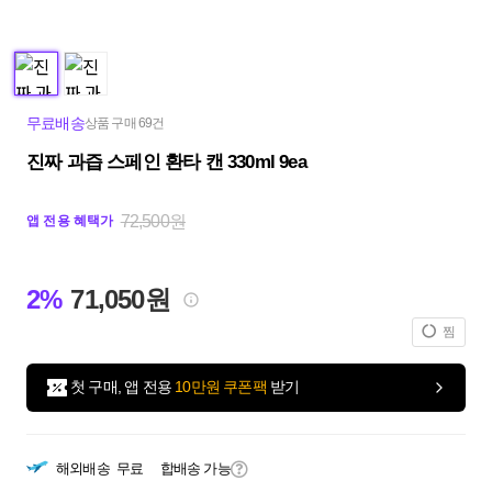
무료배송
상품 구매 69건
진짜 과즙 스페인 환타 캔 330ml 9ea
72,500원
앱 전용 혜택가
2%
71,050원
찜
첫 구매, 앱 전용
10만원 쿠폰팩
받기
해외배송
무료
합배송 가능