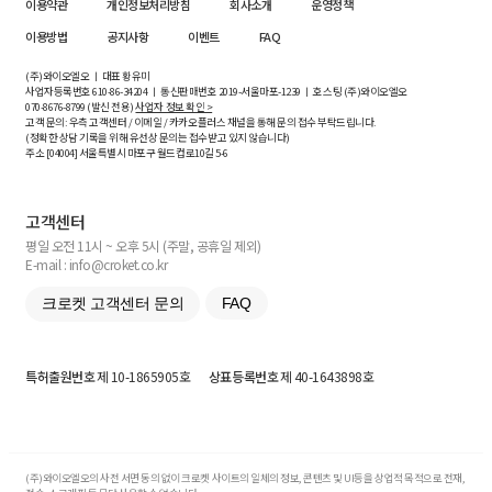
이용약관
개인정보처리방침
회사소개
운영정책
이용방법
공지사항
이벤트
FAQ
(주)와이오엘오 ㅣ 대표 황유미
사업자등록번호
610-86-34204
ㅣ 통신판매번호 2019-서울마포-1239 ㅣ 호스팅 (주)와이오엘오
070-8676-8799 (발신 전용)
사업자 정보 확인 >
고객 문의: 우측 고객센터 / 이메일 / 카카오플러스 채널을 통해 문의 접수 부탁드립니다.
(정확한 상담 기록을 위해 유선상 문의는 접수받고 있지 않습니다)
주소 [
04004
] 서울특별시 마포구 월드컵로10길
5-6
고객센터
평일 오전 11시 ~ 오후 5시 (주말, 공휴일 제외)
E-mail : info@croket.co.kr
크로켓 고객센터 문의
FAQ
특허출원번호
제 10-1865905호
상표등록번호
제 40-1643898호
(주)와이오엘오의 사전 서면 동의 없이 크로켓 사이트의 일체의 정보, 콘텐츠 및 UI등을 상업적 목적으로 전재,