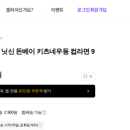
셀러이신가요?
이벤트
로그인
회원가입
건
IN 닛신 돈베이 키츠네우동 컵라면 9
원
찜
매, 앱 전용
10만원 쿠폰팩
받기
송
2,900원
합배송 가능
송 시작 (주말, 공휴일 제외)