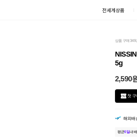
전세계상품
상품 구매 349
NISS
5g
2,590
첫 구
해외배
평균
6일
내 배