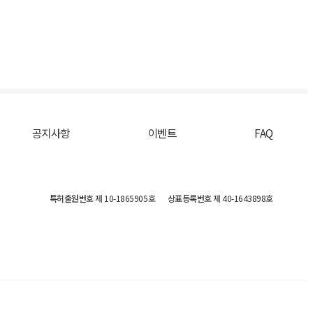
공지사항
이벤트
FAQ
특허출원번호
제 10-1865905호
상표등록번호
제 40-1643898호