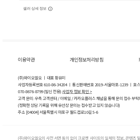
셀러 상세 정보
이용약관
개인정보처리방침
(주)와이오엘오 ㅣ 대표 황유미
사업자등록번호
610-86-34204
ㅣ 통신판매번호 2019-서울마포-1239 ㅣ 호
070-8676-8799 (발신 전용)
사업자 정보 확인 >
고객 문의: 우측 고객센터 / 이메일 / 카카오플러스 채널을 통해 문의 접수 부
(정확한 상담 기록을 위해 유선상 문의는 접수받고 있지 않습니다)
주소 [
04004
] 서울특별시 마포구 월드컵로10길
5-6
(주)와이오엘오의 사전 서면 동의 없이 크로켓 사이트의 일체의 정보, 콘텐츠 및 