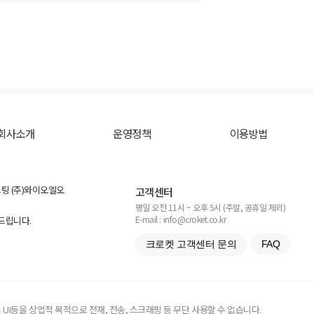
회사소개
운영정책
이용방법
스팅 (주)와이오엘오
고객센터
평일 오전 11시 ~ 오후 5시 (주말, 공휴일 제외)
E-mail : info@croket.co.kr
탁드립니다.
크로켓 고객센터 문의
FAQ
UI등을 상업적 목적으로 전재, 전송, 스크래핑 등 무단 사용할 수 없습니다.