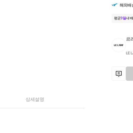
해외배
평균
3일
내 배
르
LE 
상세설명