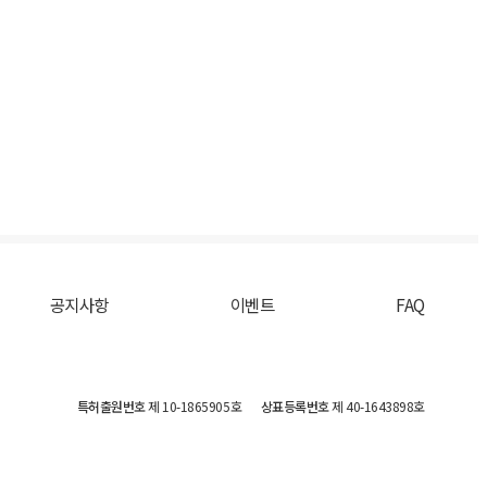
공지사항
이벤트
FAQ
특허출원번호
제 10-1865905호
상표등록번호
제 40-1643898호