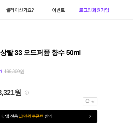
셀러이신가요?
이벤트
로그인
회원가입
건
상탈 33 오드퍼퓸 향수 50ml
199,300원
가
3,321원
찜
매, 앱 전용
10만원 쿠폰팩
받기