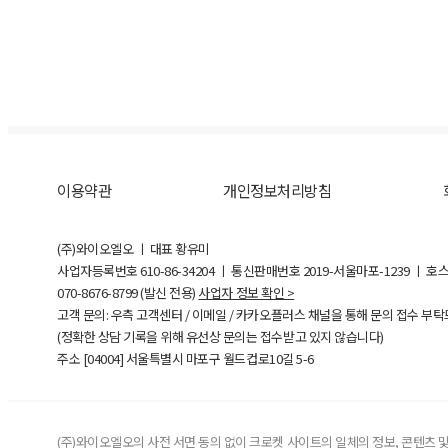
이용약관
개인정보처리방침
(주)와이오엘오 ㅣ 대표 황유미
사업자등록번호
610-86-34204
ㅣ 통신판매번호 2019-서울마포-1239 ㅣ 호
070-8676-8799 (발신 전용)
사업자 정보 확인 >
고객 문의: 우측 고객센터 / 이메일 / 카카오플러스 채널을 통해 문의 접수 부
(정확한 상담 기록을 위해 유선상 문의는 접수받고 있지 않습니다)
주소 [
04004
] 서울특별시 마포구 월드컵로10길
5-6
(주)와이오엘오의 사전 서면 동의 없이 크로켓 사이트의 일체의 정보, 콘텐츠 및 