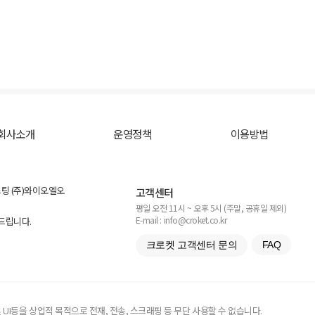
회사소개
운영정책
이용방법
스팅 (주)와이오엘오
고객센터
평일 오전 11시 ~ 오후 5시 (주말, 공휴일 제외)
E-mail : info@croket.co.kr
탁드립니다.
크로켓 고객센터 문의
FAQ
UI등을 상업적 목적으로 전재, 전송, 스크래핑 등 무단 사용할 수 없습니다.