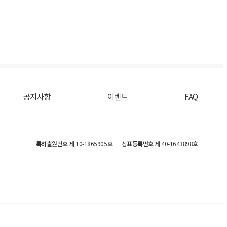
공지사항
이벤트
FAQ
특허출원번호
제 10-1865905호
상표등록번호
제 40-1643898호