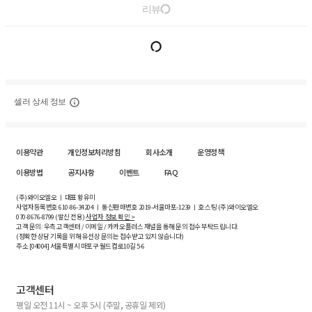
리뷰
셀러 상세 정보
이용약관
개인정보처리방침
회사소개
운영정책
이용방법
공지사항
이벤트
FAQ
(주)와이오엘오 ㅣ 대표 황유미
사업자등록번호
610-86-34204
ㅣ 통신판매번호 2019-서울마포-1239 ㅣ 호스팅 (주)와이오엘오
070-8676-8799 (발신 전용)
사업자 정보 확인 >
고객 문의: 우측 고객센터 / 이메일 / 카카오플러스 채널을 통해 문의 접수 부탁드립니다.
(정확한 상담 기록을 위해 유선상 문의는 접수받고 있지 않습니다)
주소 [
04004
] 서울특별시 마포구 월드컵로10길
5-6
고객센터
평일 오전 11시 ~ 오후 5시 (주말, 공휴일 제외)