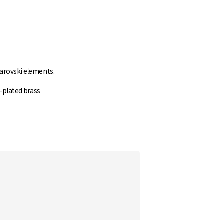
warovski elements.
d-plated brass