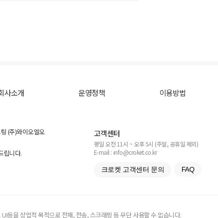
회사소개
운영정책
이용방법
스팅 (주)와이오엘오
고객센터
평일 오전 11시 ~ 오후 5시 (주말, 공휴일 제외)
E-mail : info@croket.co.kr
탁드립니다.
크로켓 고객센터 문의
FAQ
UI등을 상업적 목적으로 전재, 전송, 스크래핑 등 무단 사용할 수 없습니다.