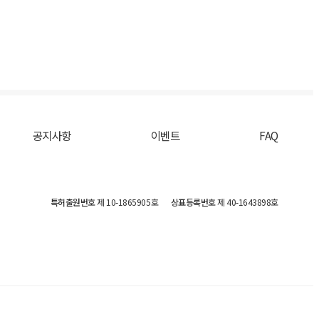
공지사항
이벤트
FAQ
특허출원번호
제 10-1865905호
상표등록번호
제 40-1643898호