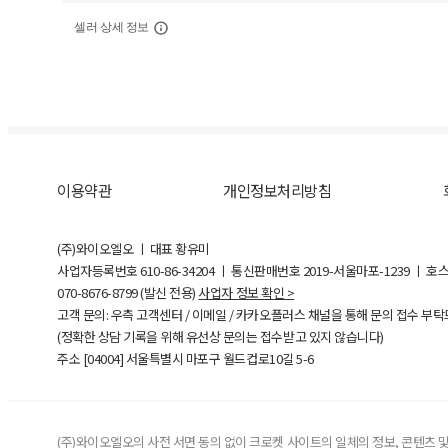
셀러 상세 정보
이용약관
개인정보처리방침
(주)와이오엘오 ㅣ 대표 황유미
사업자등록번호
610-86-34204
ㅣ 통신판매번호 2019-서울마포-1239 ㅣ 호
070-8676-8799 (발신 전용)
사업자 정보 확인 >
고객 문의: 우측 고객센터 / 이메일 / 카카오플러스 채널을 통해 문의 접수 부
(정확한 상담 기록을 위해 유선상 문의는 접수받고 있지 않습니다)
주소 [
04004
] 서울특별시 마포구 월드컵로10길
5-6
(주)와이오엘오의 사전 서면 동의 없이 크로켓 사이트의 일체의 정보, 콘텐츠 및 