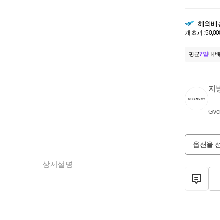
해외배
개 초과 : 50,00
평균
7일
내 배
지
Give
옵션을 
상세설명