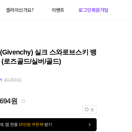
셀러이신가요?
이벤트
로그인
회원가입
건
(Givenchy) 실크 스와로브스키 뱅
 (로즈골드/실버/골드)
80,300원
가
,694원
찜
매, 앱 전용
10만원 쿠폰팩
받기