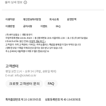
셀러 상세 정보
이용약관
개인정보처리방침
회사소개
운영정책
이용방법
공지사항
이벤트
FAQ
(주)와이오엘오 ㅣ 대표 황유미
사업자등록번호
610-86-34204
ㅣ 통신판매번호 2019-서울마포-1239 ㅣ 호스팅 (주)와이오엘오
070-8676-8799 (발신 전용)
사업자 정보 확인 >
고객 문의: 우측 고객센터 / 이메일 / 카카오플러스 채널을 통해 문의 접수 부탁드립니다.
(정확한 상담 기록을 위해 유선상 문의는 접수받고 있지 않습니다)
주소 [
04004
] 서울특별시 마포구 월드컵로10길
5-6
고객센터
평일 오전 11시 ~ 오후 5시 (주말, 공휴일 제외)
E-mail : info@croket.co.kr
크로켓 고객센터 문의
FAQ
특허출원번호
제 10-1865905호
상표등록번호
제 40-1643898호