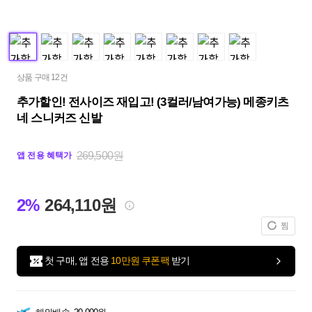
상품 구매 12건
추가할인! 전사이즈 재입고! (3컬러/남여가능) 메종키츠
네 스니커즈 신발
269,500원
앱 전용 혜택가
2%
264,110원
찜
첫 구매, 앱 전용
10만원 쿠폰팩
받기