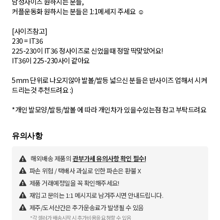
남성사이즈 원하시는 분들,
커플운동화 원하시는 분들은 1:1메세지 주세요 ☺️
[사이즈참고]
230 = IT36
225-230이 IT36 정사이즈로 신었을때 정말 딱맞았어요!
IT36이 225-230사이 같아요
5mm 단위로 나오지않아 발볼/발등 넓으신 분들은 반사이즈 업해서 시켜
드리는것 추천드려요 :)
*개인 발모양/발등/발볼 에 따라 개인차가 있을수있는점 참고 부탁드려요
해외배송 제품의
관부가세 유의사항 확인 필수!
파손 위험 / 택배사 과실로 인한 파손은 환불 X
제품 거래예정일을 꼭 확인해주세요!
재입고 문의는 1:1 메시지로 남겨주시면 안내드립니다.
제주/도서산간은 추가운송료가 발생될 수 있음
*각 셀러가 배송시작 시 추가비용을 요청할 수 있음