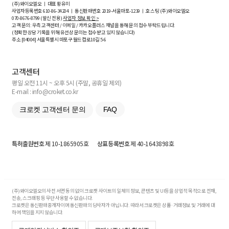
(주)와이오엘오 ㅣ 대표 황유미
사업자등록번호
610-86-34204
ㅣ 통신판매번호 2019-서울마포-1239 ㅣ 호스팅 (주)와이오엘오
070-8676-8799 (발신 전용)
사업자 정보 확인 >
고객 문의: 우측 고객센터 / 이메일 / 카카오플러스 채널을 통해 문의 접수 부탁드립니다.
(정확한 상담 기록을 위해 유선상 문의는 접수받고 있지 않습니다)
주소 [
04004
] 서울특별시 마포구 월드컵로10길
5-6
고객센터
평일 오전 11시 ~ 오후 5시 (주말, 공휴일 제외)
E-mail : info@croket.co.kr
크로켓 고객센터 문의
FAQ
특허출원번호
제 10-1865905호
상표등록번호
제 40-1643898호
(주)와이오엘오의 사전 서면 동의 없이 크로켓 사이트의 일체의 정보, 콘텐츠 및 UI등을 상업적 목적으로 전재,
전송, 스크래핑 등 무단 사용할 수 없습니다.
크로켓은 통신판매중개자이며 통신판매의 당사자가 아닙니다. 따라서 크로켓은 상품·거래정보 및 거래에 대
하여 책임을 지지 않습니다.