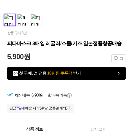
상품 구매 8건
피타마스크 3매입 레귤러/스몰/키즈 일본정품항공배송
5,900원
찜
첫 구매, 앱 전용
10만원 쿠폰팩
받기
해외배송
6,900원
합배송 가능
평균
7일
내 배송 시작 (주말, 공휴일 제외)
상품 정보
상세설명