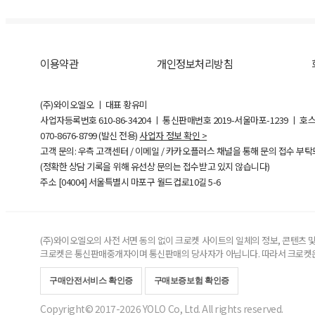
이용약관
개인정보처리방침
(주)와이오엘오 ㅣ 대표 황유미
사업자등록번호
610-86-34204
ㅣ 통신판매번호 2019-서울마포-1239 ㅣ 호
070-8676-8799 (발신 전용)
사업자 정보 확인 >
고객 문의: 우측 고객센터 / 이메일 / 카카오플러스 채널을 통해 문의 접수 부
(정확한 상담 기록을 위해 유선상 문의는 접수받고 있지 않습니다)
주소 [
04004
] 서울특별시 마포구 월드컵로10길
5-6
(주)와이오엘오의 사전 서면 동의 없이 크로켓 사이트의 일체의 정보, 콘텐츠 및 
크로켓은 통신판매중개자이며 통신판매의 당사자가 아닙니다. 따라서 크로켓은
구매안전서비스 확인증
구매보증보험 확인증
Copyright© 2017-2026 YOLO Co, Ltd. All rights reserved.