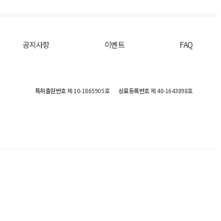
공지사항
이벤트
FAQ
특허출원번호
제 10-1865905호
상표등록번호
제 40-1643898호