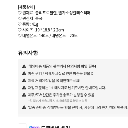
[제품상세]
♡ 원재료 : 폴리프로필렌, 열가소성일래스터머
♡ 원산지 : 중국
♡ 중량 : 41g
♡ 사이즈 : 19 * 18.8 * 2.2cm
♡ 내열온도 : 140도 / 내냉온도 : -20도
해외배송 제품의
관부가세 유의사항 확인 필수!
파손 위험 / 택배사 과실로 인한 파손은 환불 X
제품 거래예정일을 꼭 확인해주세요!
재입고 문의는 1:1 메시지로 남겨주시면 안내드립니다.
제주/도서산간은 추가운송료가 발생될 수 있음
*각 셀러가 배송시작 시 추가비용을 요청할 수 있음
'발송 준비중' 상태부터는 환불 진행 시, 사유에 따라 현지/해외 반품비