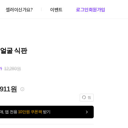
셀러이신가요?
이벤트
로그인
회원가입
 얼굴 식판
12,280원
가
,911원
찜
매, 앱 전용
10만원 쿠폰팩
받기