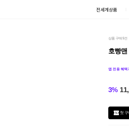
전세계상품
상품 구매 9건
호빵맨
앱 전용 혜택
3%
11
첫 구