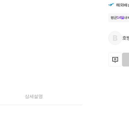
해외배
평균
14일
내 
호
상세설명