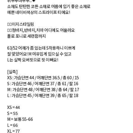
휘뚜루마뚜루...💗
소재도 탄탄한 코튼 소재로 여름에 입기 좋은 소재로
예쁜 네이비색상의 스트라이프 티에요!
✍🏻이지스타일링
✍🏻청바지,반바지,치마 어디에도 어울려요
폴로 포니로 세련함까지
63/52 어깨가 좀 있는데 S착용하니 이쁘게
잘 맞았어요! M 여유입게 입으실 수 있고
L는 살짝 오버핏으로 핏 이뻐요!
[실측]
XS : 가슴단면 44 / 어깨단면 36.5 / 총 60 / 15
S : 가슴단면 46 / 어깨단면 37 / 총 61 / 팔 16
M : 가슴단면 48 / 어깨단면 38 / 총 64 / 팔 17
L : 가슴단면 45 / 어깨단면 39 / 총 65 / 팔 18
XS = 44
S = 55
M = 보통 55-66
L = 66
XL = 77