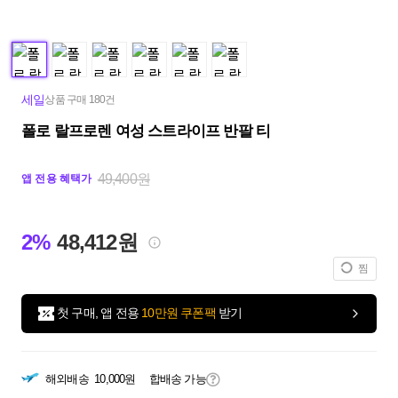
세일
상품 구매 180건
폴로 랄프로렌 여성 스트라이프 반팔 티
49,400원
앱 전용 혜택가
2%
48,412원
찜
첫 구매, 앱 전용
10만원 쿠폰팩
받기
해외배송
10,000원
합배송 가능