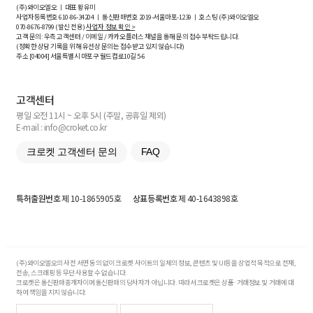
(주)와이오엘오 ㅣ 대표 황유미
사업자등록번호
610-86-34204
ㅣ 통신판매번호 2019-서울마포-1239 ㅣ 호스팅 (주)와이오엘오
070-8676-8799 (발신 전용)
사업자 정보 확인 >
고객 문의: 우측 고객센터 / 이메일 / 카카오플러스 채널을 통해 문의 접수 부탁드립니다.
(정확한 상담 기록을 위해 유선상 문의는 접수받고 있지 않습니다)
주소 [
04004
] 서울특별시 마포구 월드컵로10길
5-6
고객센터
평일 오전 11시 ~ 오후 5시 (주말, 공휴일 제외)
E-mail : info@croket.co.kr
크로켓 고객센터 문의
FAQ
특허출원번호
제 10-1865905호
상표등록번호
제 40-1643898호
(주)와이오엘오의 사전 서면 동의 없이 크로켓 사이트의 일체의 정보, 콘텐츠 및 UI등을 상업적 목적으로 전재,
전송, 스크래핑 등 무단 사용할 수 없습니다.
크로켓은 통신판매중개자이며 통신판매의 당사자가 아닙니다. 따라서 크로켓은 상품·거래정보 및 거래에 대
하여 책임을 지지 않습니다.