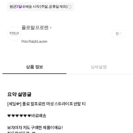
평균
3일
내 배송 시작 (주말, 공휴일 제외)
폴로랄프로렌
찜
Polo RalphLauren
상품 정보
상세설명
[세일💸] 폴로 랄프로렌 여성 스트라이프 반팔 티
💗💗💗💗💗💗바로배송
보자마자 저도 구매한 제품이에요!