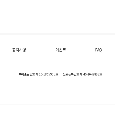
공지사항
이벤트
FAQ
특허출원번호
제 10-1865905호
상표등록번호
제 40-1643898호