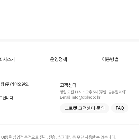
회사소개
운영정책
이용방법
스팅 (주)와이오엘오
고객센터
평일 오전 11시 ~ 오후 5시 (주말, 공휴일 제외)
E-mail : info@croket.co.kr
탁드립니다.
크로켓 고객센터 문의
FAQ
UI등을 상업적 목적으로 전재, 전송, 스크래핑 등 무단 사용할 수 없습니다.