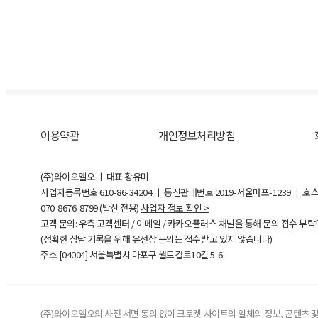
이용약관
개인정보처리방침
(주)와이오엘오 ㅣ 대표 황유미
사업자등록번호
610-86-34204
ㅣ 통신판매번호 2019-서울마포-1239 ㅣ 호
070-8676-8799 (발신 전용)
사업자 정보 확인 >
고객 문의: 우측 고객센터 / 이메일 / 카카오플러스 채널을 통해 문의 접수 부
(정확한 상담 기록을 위해 유선상 문의는 접수받고 있지 않습니다)
주소 [
04004
] 서울특별시 마포구 월드컵로10길
5-6
(주)와이오엘오의 사전 서면 동의 없이 크로켓 사이트의 일체의 정보, 콘텐츠 및 