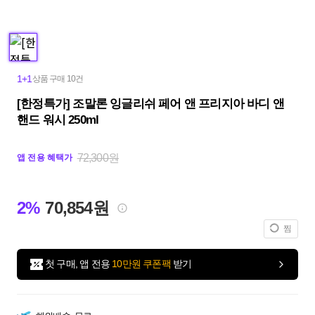
1+1
상품 구매 10건
[한정특가] 조말론 잉글리쉬 페어 앤 프리지아 바디 앤
핸드 워시 250ml
72,300원
앱 전용 혜택가
2%
70,854원
찜
첫 구매, 앱 전용
10만원 쿠폰팩
받기