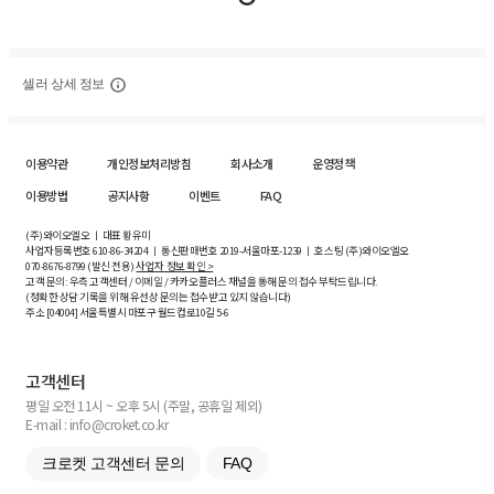
셀러 상세 정보
이용약관
개인정보처리방침
회사소개
운영정책
이용방법
공지사항
이벤트
FAQ
(주)와이오엘오 ㅣ 대표 황유미
사업자등록번호
610-86-34204
ㅣ 통신판매번호 2019-서울마포-1239 ㅣ 호스팅 (주)와이오엘오
070-8676-8799 (발신 전용)
사업자 정보 확인 >
고객 문의: 우측 고객센터 / 이메일 / 카카오플러스 채널을 통해 문의 접수 부탁드립니다.
(정확한 상담 기록을 위해 유선상 문의는 접수받고 있지 않습니다)
주소 [
04004
] 서울특별시 마포구 월드컵로10길
5-6
고객센터
평일 오전 11시 ~ 오후 5시 (주말, 공휴일 제외)
E-mail : info@croket.co.kr
크로켓 고객센터 문의
FAQ