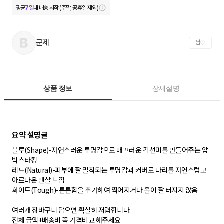
평균
7일
내 배송 시작 (주말, 공휴일 제외)
군제
찜
상품 정보
상세설명
블루(Shape)-자연스러운 투명감으로 매끄러운 각선미를 만들어주는 압
박스타킹
레드(Natural)-피부에 잘 밀착되는 투명감과 커버로 다리를 자연스럽고
아르다운 맨살 느낌
화이트(Tough)-튼튼함을 추가하여 찍어지거나 올이 잘 터지지 않음
여러개 장바구니 담으면 확실히 저렴합니다.
전체 금액+배송비 꼭 가격비교 해주세요