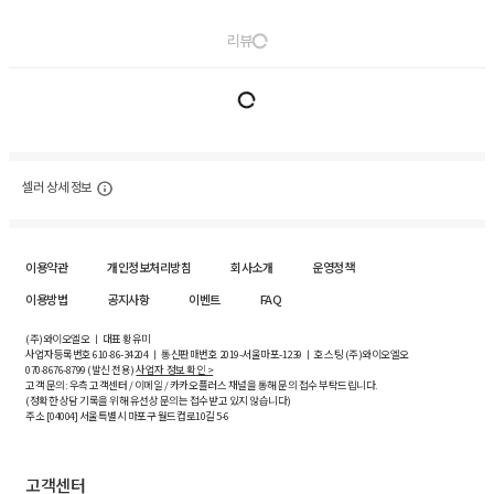
리뷰
셀러 상세 정보
이용약관
개인정보처리방침
회사소개
운영정책
이용방법
공지사항
이벤트
FAQ
(주)와이오엘오 ㅣ 대표 황유미
사업자등록번호
610-86-34204
ㅣ 통신판매번호 2019-서울마포-1239 ㅣ 호스팅 (주)와이오엘오
070-8676-8799 (발신 전용)
사업자 정보 확인 >
고객 문의: 우측 고객센터 / 이메일 / 카카오플러스 채널을 통해 문의 접수 부탁드립니다.
(정확한 상담 기록을 위해 유선상 문의는 접수받고 있지 않습니다)
주소 [
04004
] 서울특별시 마포구 월드컵로10길
5-6
고객센터