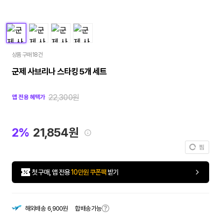
상품 구매 18건
군제 사브리나 스타킹 5개 세트
22,300원
앱 전용 혜택가
2%
21,854원
찜
첫 구매, 앱 전용
10만원 쿠폰팩
받기
합배송 가능
해외배송
6,900원