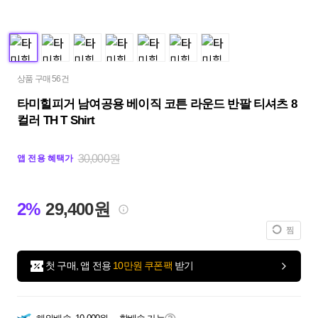
상품 구매 56건
타미힐피거 남여공용 베이직 코튼 라운드 반팔 티셔츠 8
컬러 TH T Shirt
30,000원
앱 전용 혜택가
2%
29,400원
찜
첫 구매, 앱 전용
10만원 쿠폰팩
받기