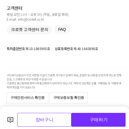
고객센터
평일 오전 11시 ~ 오후 5시 (주말, 공휴일 제외)
E-mail : info@croket.co.kr
크로켓 고객센터 문의
FAQ
특허출원번호
제 10-1865905호
상표등록번호
제 40-1643898호
(주)와이오엘오의 사전 서면 동의 없이 크로켓 사이트의 일체의 정보, 콘텐츠 및 UI등을 상업적 목적으로 전재,
전송, 스크래핑 등 무단 사용할 수 없습니다.
크로켓은 통신판매중개자이며 통신판매의 당사자가 아닙니다. 따라서 크로켓은 상품·거래정보 및 거래에 대
하여 책임을 지지 않습니다.
구매안전서비스 확인증
구매보증보험 확인증
Copyright© 2017-2026 YOLO Co, Ltd. All rights reserved.
장바구니
구매하기