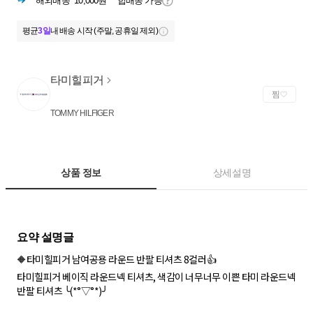
해외배송
10,000원
합배송 가능
평균
3일
내 배송 시작 (주말, 공휴일 제외)
타미힐피거
찜
TOMMY HILFIGER
상품 정보
상세설명
🔶타미힐피거 남여공용 라운드 반팔 티셔츠 8컬러👍
타미힐피거 베이직 라운드넥 티셔츠, 색감이 너무너무 이쁜 타미 라운드넥
반팔 티셔츠 ╰(*°▽°*)╯