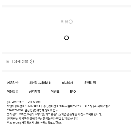
리뷰
셀러 상세 정보
이용약관
개인정보처리방침
회사소개
운영정책
이용방법
공지사항
이벤트
FAQ
(주)와이오엘오 ㅣ 대표 황유미
사업자등록번호
610-86-34204
ㅣ 통신판매번호 2019-서울마포-1239 ㅣ 호스팅 (주)와이오엘오
070-8676-8799 (발신 전용)
사업자 정보 확인 >
고객 문의: 우측 고객센터 / 이메일 / 카카오플러스 채널을 통해 문의 접수 부탁드립니다.
(정확한 상담 기록을 위해 유선상 문의는 접수받고 있지 않습니다)
주소 [
04004
] 서울특별시 마포구 월드컵로10길
5-6