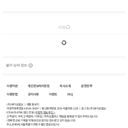
리뷰
셀러 상세 정보
이용약관
개인정보처리방침
회사소개
운영정책
이용방법
공지사항
이벤트
FAQ
(주)와이오엘오 ㅣ 대표 황유미
사업자등록번호
610-86-34204
ㅣ 통신판매번호 2019-서울마포-1239 ㅣ 호스팅 (주)와이오엘오
070-8676-8799 (발신 전용)
사업자 정보 확인 >
고객 문의: 우측 고객센터 / 이메일 / 카카오플러스 채널을 통해 문의 접수 부탁드립니다.
(정확한 상담 기록을 위해 유선상 문의는 접수받고 있지 않습니다)
주소 [
04004
] 서울특별시 마포구 월드컵로10길
5-6