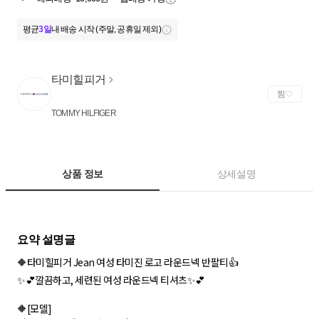
평균
3일
내 배송 시작 (주말, 공휴일 제외)
타미힐피거
찜
TOMMY HILFIGER
상품 정보
상세설명
🔶타미힐피거 Jean 여성 타미진 로고 라운드넥 반팔티👍
✨💕깔끔하고, 세련된 여성 라운드넥 티셔츠✨💕
🔶[모델]