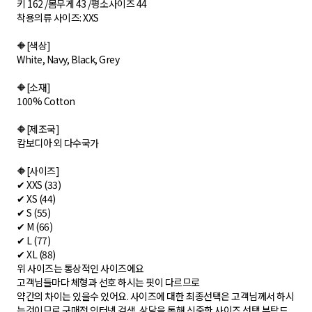
키 162 /몸무게 43 /평소사이즈 44
착용의류 사이즈: XXS
🔶[색상]
White, Navy, Black, Grey
🔶[소재]
100% Cotton
🔶[제조국]
캄보디아 외 다수국가
🔶[사이즈]
✔ XXS (33)
✔ XS (44)
✔ S (55)
✔ M (66)
✔ L (77)
✔ XL (88)
위 사이즈는 통상적인 사이즈에요
고객님들마다 체형과 선호 하시는 핏이 다르므로
약간의 차이는 있을수 있어요. 사이즈에 대한 최종선택은 고객님께서 하시
는것이므로 구매전 인터넷 검색, 상담을 통해 신중한 사이즈 선택 부탁드