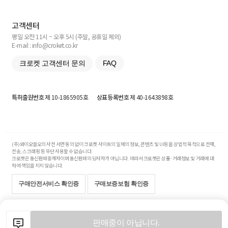
고객센터
평일 오전 11시 ~ 오후 5시 (주말, 공휴일 제외)
E-mail : info@croket.co.kr
크로켓 고객센터 문의
FAQ
특허출원번호
제 10-1865905호
상표등록번호
제 40-1643898호
(주)와이오엘오의 사전 서면 동의 없이 크로켓 사이트의 일체의 정보, 콘텐츠 및 UI등을 상업적 목적으로 전재,
전송, 스크래핑 등 무단 사용할 수 없습니다.
크로켓은 통신판매중개자이며 통신판매의 당사자가 아닙니다. 따라서 크로켓은 상품·거래정보 및 거래에 대
하여 책임을 지지 않습니다.
구매안전서비스 확인증
구매보증보험 확인증
Copyright© 2017-2026 YOLO Co, Ltd. All rights reserved.
판매중이 아닙니다.