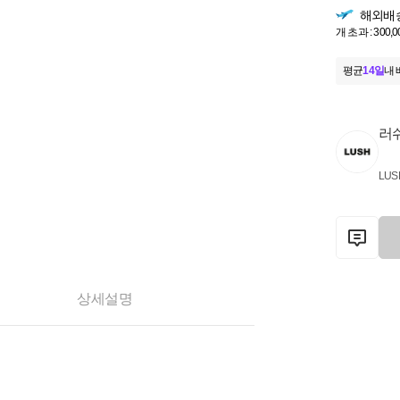
해외배
개 초과 : 300,
평균
14일
내 
러
LUS
상세설명