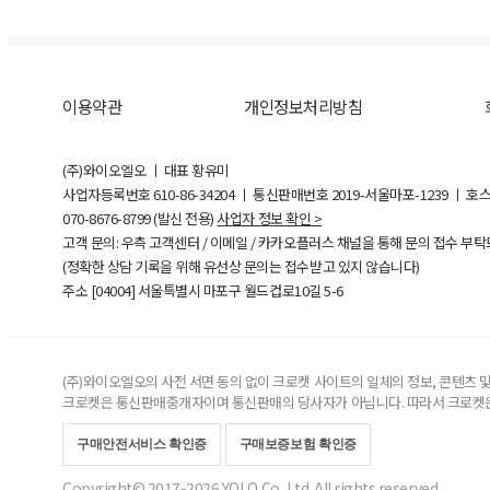
이용약관
개인정보처리방침
(주)와이오엘오 ㅣ 대표 황유미
사업자등록번호
610-86-34204
ㅣ 통신판매번호 2019-서울마포-1239 ㅣ 호
070-8676-8799 (발신 전용)
사업자 정보 확인 >
고객 문의: 우측 고객센터 / 이메일 / 카카오플러스 채널을 통해 문의 접수 부
(정확한 상담 기록을 위해 유선상 문의는 접수받고 있지 않습니다)
주소 [
04004
] 서울특별시 마포구 월드컵로10길
5-6
(주)와이오엘오의 사전 서면 동의 없이 크로켓 사이트의 일체의 정보, 콘텐츠 및 
크로켓은 통신판매중개자이며 통신판매의 당사자가 아닙니다. 따라서 크로켓은
구매안전서비스 확인증
구매보증보험 확인증
Copyright© 2017-2026 YOLO Co, Ltd. All rights reserved.