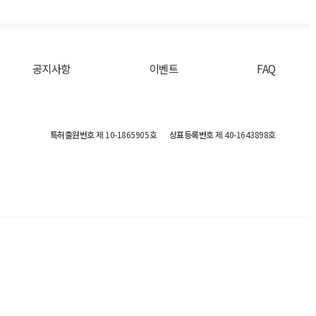
공지사항
이벤트
FAQ
특허출원번호
제 10-1865905호
상표등록번호
제 40-1643898호