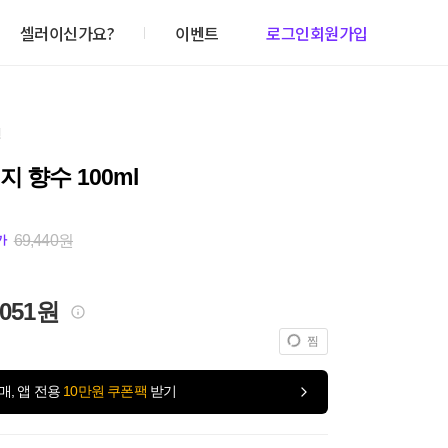
셀러이신가요?
이벤트
로그인
회원가입
건
지 향수 100ml
69,440원
가
,051원
찜
매, 앱 전용
10만원 쿠폰팩
받기