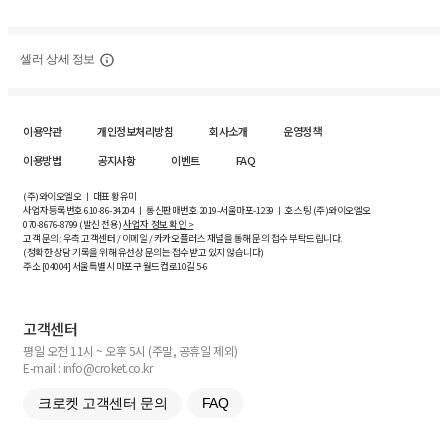
셀러 상세 정보
이용약관
개인정보처리방침
회사소개
운영정책
이용방법
공지사항
이벤트
FAQ
(주)와이오엘오 ㅣ 대표 황유미
사업자등록번호
610-86-34204
ㅣ 통신판매번호 2019-서울마포-1239 ㅣ 호스팅 (주)와이오엘오
070-8676-8799 (발신 전용)
사업자 정보 확인 >
고객 문의: 우측 고객센터 / 이메일 / 카카오플러스 채널을 통해 문의 접수 부탁드립니다.
(정확한 상담 기록을 위해 유선상 문의는 접수받고 있지 않습니다)
주소 [
04004
] 서울특별시 마포구 월드컵로10길
5-6
고객센터
평일 오전 11시 ~ 오후 5시 (주말, 공휴일 제외)
E-mail : info@croket.co.kr
크로켓 고객센터 문의
FAQ