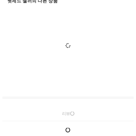
헷세드 셀러의 다른 상품
리뷰