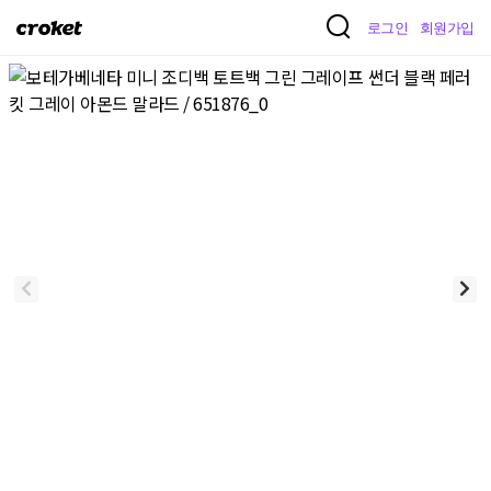
크
로그인
회원가입
로
켓