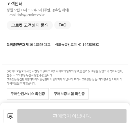
고객센터
평일 오전 11시 ~ 오후 5시 (주말, 공휴일 제외)
E-mail : info@croket.co.kr
크로켓 고객센터 문의
FAQ
특허출원번호
제 10-1865905호
상표등록번호
제 40-1643898호
(주)와이오엘오의 사전 서면 동의 없이 크로켓 사이트의 일체의 정보, 콘텐츠 및 UI등을 상업적 목적으로 전재,
전송, 스크래핑 등 무단 사용할 수 없습니다.
크로켓은 통신판매중개자이며 통신판매의 당사자가 아닙니다. 따라서 크로켓은 상품·거래정보 및 거래에 대
하여 책임을 지지 않습니다.
구매안전서비스 확인증
구매보증보험 확인증
Copyright© 2017-2026 YOLO Co, Ltd. All rights reserved.
판매중이 아닙니다.