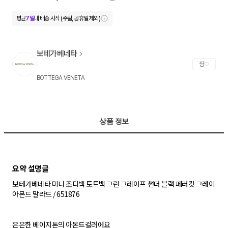
평균
7일
내 배송 시작 (주말, 공휴일 제외)
보테가베네타
찜
BOTTEGA VENETA
상품 정보
보테가베네타 미니 조디백 토트백 그린 그레이프 썬더 블랙 페러킷 그레이
아몬드 말라드 / 651876
은은한 베이지톤의 아몬드컬러에요