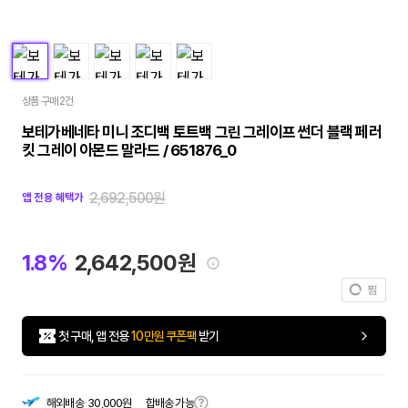
상품 구매 2건
보테가베네타 미니 조디백 토트백 그린 그레이프 썬더 블랙 페러
킷 그레이 아몬드 말라드 / 651876_0
2,692,500원
앱 전용 혜택가
1.8%
2,642,500원
찜
첫 구매, 앱 전용
10만원 쿠폰팩
받기
합배송 가능
해외배송
30,000원