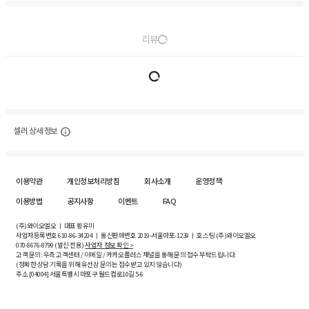
리뷰
셀러 상세 정보
이용약관
개인정보처리방침
회사소개
운영정책
이용방법
공지사항
이벤트
FAQ
(주)와이오엘오 ㅣ 대표 황유미
사업자등록번호
610-86-34204
ㅣ 통신판매번호 2019-서울마포-1239 ㅣ 호스팅 (주)와이오엘오
070-8676-8799 (발신 전용)
사업자 정보 확인 >
고객 문의: 우측 고객센터 / 이메일 / 카카오플러스 채널을 통해 문의 접수 부탁드립니다.
(정확한 상담 기록을 위해 유선상 문의는 접수받고 있지 않습니다)
주소 [
04004
] 서울특별시 마포구 월드컵로10길
5-6