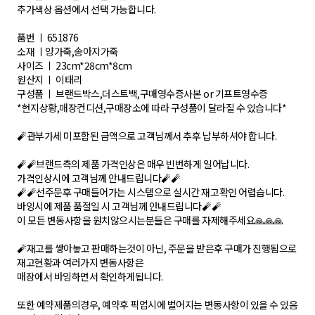
추가색상 옵션에서 선택 가능합니다.
품번 ㅣ 651876
소재 ㅣ양가죽,송아지가죽
사이즈 ㅣ 23cm*28cm*8cm
원산지 ㅣ 이태리
구성품 ㅣ 브랜드박스,더스트백,구매영수증사본 or 기프트영수증
*현지상황,매장컨디션,구매장소에 따라 구성품이 달라질 수 있습니다*
🧨관부가세 미포함된 금액으로 고객님께서 추후 납부하셔야 합니다.
🧨🧨브랜드측의 제품 가격인상은 매우 빈번하게 일어납니다.
가격인상시에 고객님께 안내드립니다🧨🧨
🧨🧨선주문후 구매들어가는 시스템으로 실시간 재고확인 어렵습니다.
바잉시에 제품 품절일 시 고객님께 안내드립니다🧨🧨
이 모든 변동사항을 원치않으시는분들은 구매를 자제해주세요🙏🙏🙏
🧨재고를 쌓아놓고 판매하는것이 아닌, 주문을 받은후 구매가 진행됨으로
재고현황과 여러가지 변동사항은
매장에서 바잉하면서 확인하게됩니다.
또한 예약제품의경우, 예약후 픽업시에 벌어지는 변동사항이 있을 수 있음