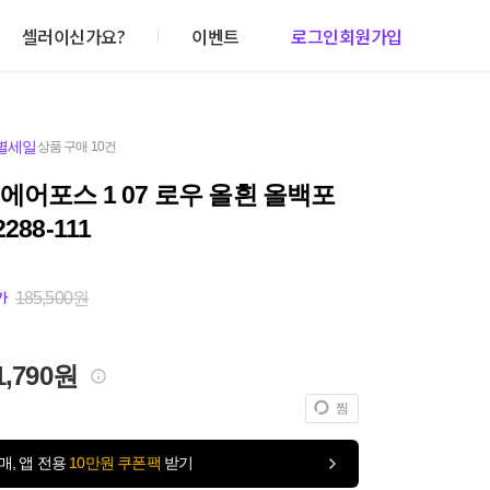
셀러이신가요?
이벤트
로그인
회원가입
별세일
상품 구매 10건
에어포스 1 07 로우 올흰 올백포
288-111
185,500원
가
1,790원
찜
매, 앱 전용
10만원 쿠폰팩
받기