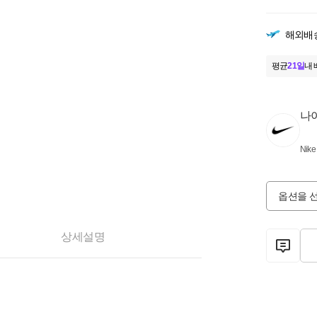
해외배
평균
21일
내 
나
Nike
옵션을 
상세설명