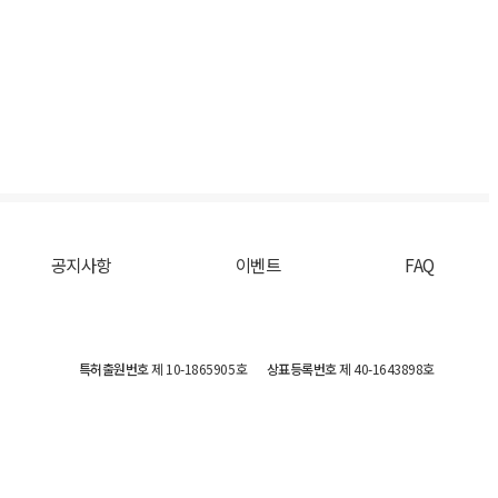
공지사항
이벤트
FAQ
특허출원번호
제 10-1865905호
상표등록번호
제 40-1643898호