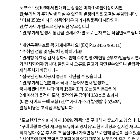
도쿄스트릿109에서 판매하는 상품은 미화 150불이상이시면
관/부가세가 추가발생 되실 수 있으며 발생비용은 고객님 부담입니다.
* 미화 150불이하의 상품의경우 자가사용물품에 해당되어
관/부가세가 별도로 청구되진 않으십니다.
* 관/부가세 발생시 통관팀 관세사가 별도로 문자 또는 직접연락드립니
* 개인통관부호를 꼭 기재해주세요! (EX) P123456789111)
* 수취인 성함 및 연락처 정확히 기재!
* 관세청 유효성 검사 강화로 인해 수취인명/개인통관부호/발급당시연
가 일치되어야 합니다. 불일치시 오류로 출고가 지연될수있으니 발급확
재해주시기 바랍니다~
* 잘못된 정보 제공시 통관이 지연될 수 있습니다.
* 관/부가세는 일본에서 국내로 들어오면서 발생하는
국내세관비용입니다.미화 150불 초과 또는 동일통관일에
2개 이상의 물건이 도착, 물건의 총 금액이 150불을 초과시
(다른 사이트 구매 포함) 관/부가세가 추가 발생할 수 있으며,
발생 비용은 고객님 부담입니다.
*도쿄현지 법인회사에서 100% 정품만을 구매해서 출고하고 있습니다.
*구매대행 특성상 재고를 보유하고 있지 않고 현지매장과 실시간 재고
되지 않아 주문 후 사이즈 품절이나 가격변동으로 인해 품절이 될수 있
* 사이즈에 대한 책임은 구매자에게 있기 때문에 상품문의, 후기,인터넷