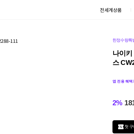
전세계상품
한정수량특
나이키 
스 CW2
앱 전용 혜택
2%
18
첫 구