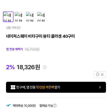
상품 구매 3건
네이쳐스웨이 비타구미 뷰티 콜라겐 40구미
18,700원
앱 전용 혜택가
2%
18,326원
찜
첫 구매, 앱 전용
10만원 쿠폰팩
받기
합배송 가능
해외배송
10,000원