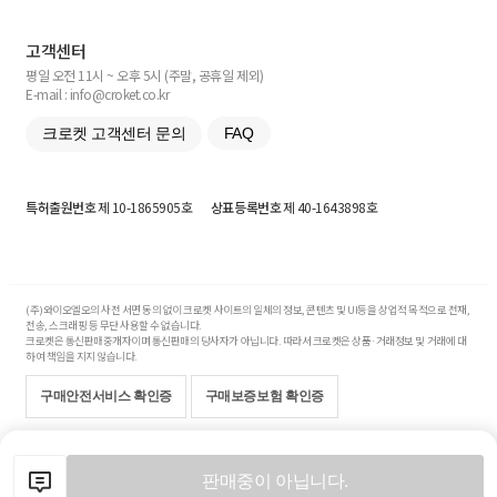
고객센터
평일 오전 11시 ~ 오후 5시 (주말, 공휴일 제외)
E-mail : info@croket.co.kr
크로켓 고객센터 문의
FAQ
특허출원번호
제 10-1865905호
상표등록번호
제 40-1643898호
(주)와이오엘오의 사전 서면 동의 없이 크로켓 사이트의 일체의 정보, 콘텐츠 및 UI등을 상업적 목적으로 전재,
전송, 스크래핑 등 무단 사용할 수 없습니다.
크로켓은 통신판매중개자이며 통신판매의 당사자가 아닙니다. 따라서 크로켓은 상품·거래정보 및 거래에 대
하여 책임을 지지 않습니다.
구매안전서비스 확인증
구매보증보험 확인증
Copyright© 2017-2026 YOLO Co, Ltd. All rights reserved.
판매중이 아닙니다.