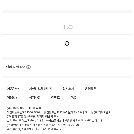
리뷰
셀러 상세 정보
이용약관
개인정보처리방침
회사소개
운영정책
이용방법
공지사항
이벤트
FAQ
(주)와이오엘오 ㅣ 대표 황유미
사업자등록번호
610-86-34204
ㅣ 통신판매번호 2019-서울마포-1239 ㅣ 호스팅 (주)와이오엘오
070-8676-8799 (발신 전용)
사업자 정보 확인 >
고객 문의: 우측 고객센터 / 이메일 / 카카오플러스 채널을 통해 문의 접수 부탁드립니다.
(정확한 상담 기록을 위해 유선상 문의는 접수받고 있지 않습니다)
주소 [
04004
] 서울특별시 마포구 월드컵로10길
5-6