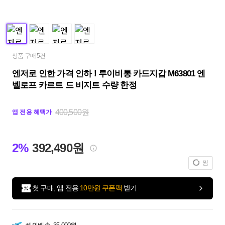
상품 구매 5건
엔저로 인한 가격 인하 ! 루이비통 카드지갑 M63801 엔
벨로프 카르트 드 비지트 수량 한정
400,500원
앱 전용 혜택가
2%
392,490원
찜
첫 구매, 앱 전용
10만원 쿠폰팩
받기