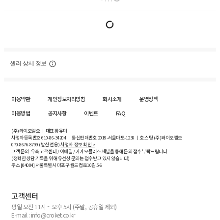
셀러 상세 정보
이용약관
개인정보처리방침
회사소개
운영정책
이용방법
공지사항
이벤트
FAQ
(주)와이오엘오 ㅣ 대표 황유미
사업자등록번호
610-86-34204
ㅣ 통신판매번호 2019-서울마포-1239 ㅣ 호스팅 (주)와이오엘오
070-8676-8799 (발신 전용)
사업자 정보 확인 >
고객 문의: 우측 고객센터 / 이메일 / 카카오플러스 채널을 통해 문의 접수 부탁드립니다.
(정확한 상담 기록을 위해 유선상 문의는 접수받고 있지 않습니다)
주소 [
04004
] 서울특별시 마포구 월드컵로10길
5-6
고객센터
평일 오전 11시 ~ 오후 5시 (주말, 공휴일 제외)
E-mail : info@croket.co.kr