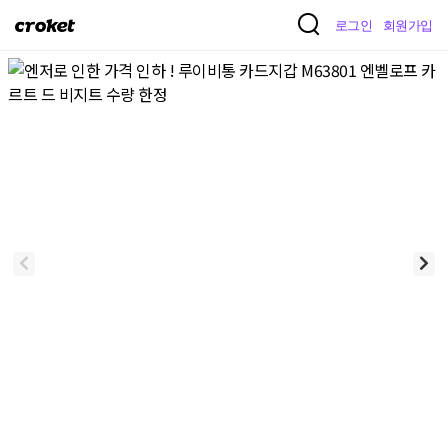
크
로그인
회원가입
로
켓