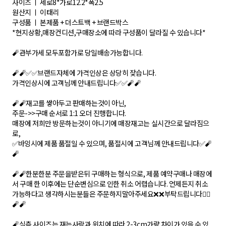
사이즈 ㅣ 세로8*가로12.2*폭2.5
원산지 ㅣ 이태리
구성품 ㅣ 본제품 + 더스트백 + 브랜드박스
*현지상황,매장컨디션,구매장소에 따라 구성품이 달라질 수 있습니다*
🧨관부가세 모두포함가로 당일배송가능합니다.
🧨🧨✅✅브랜드자체에 가격인상은 상당히 잦습니다.
가격인상시에 고객님께 안내드립니다✅✅🧨🧨
🧨🧨재고를 쌓아두고 판매하는것이 아닌,
주문->>구매 순서로 1:1 오더 진행합니다.
매장에 저희만 방문하는것이 아니기에 매장재고는 실시간으로 달라짐으
로,
✅바잉시에 제품 품절일 수 있으며, 품절시에 고객님께 안내드립니다✅🧨
🧨
🧨🧨한분한분 주문을받은뒤 구매하는 형식으로, 제품 예약구매나 매장에
서 구매 한 이후에는 단순변심으로 인한 취소 어렵습니다. 언제든지 취소
가능하다고 생각하시는분들은 주문하지말아주세요❌❌부탁드립니다🙇‍♀️
🧨🧨
🧨실측 사이즈는 재는사람과 위치에 따라 2-3cm가량 차이가 있을 수 있