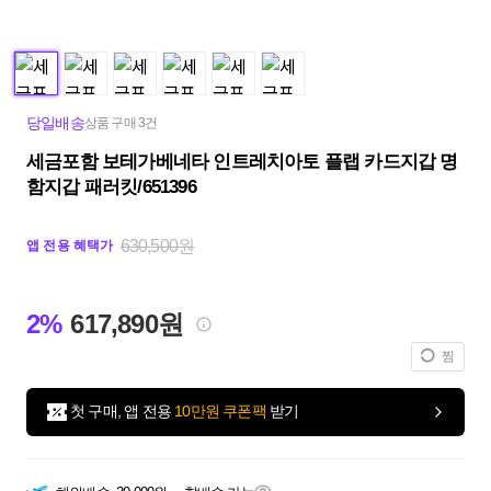
당일배송
상품 구매 3건
세금포함 보테가베네타 인트레치아토 플랩 카드지갑 명
함지갑 패러킷/651396
630,500원
앱 전용 혜택가
2%
617,890원
찜
첫 구매, 앱 전용
10만원 쿠폰팩
받기