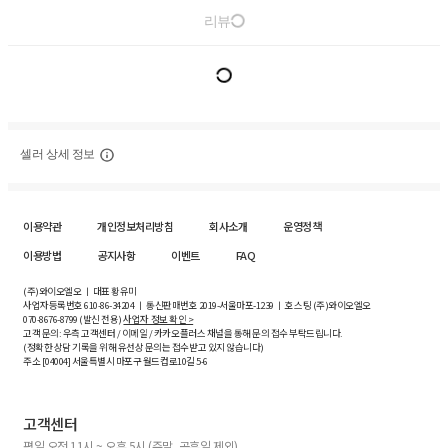
리뷰
셀러 상세 정보
이용약관
개인정보처리방침
회사소개
운영정책
이용방법
공지사항
이벤트
FAQ
(주)와이오엘오 ㅣ 대표 황유미
사업자등록번호
610-86-34204
ㅣ 통신판매번호 2019-서울마포-1239 ㅣ 호스팅 (주)와이오엘오
070-8676-8799 (발신 전용)
사업자 정보 확인 >
고객 문의: 우측 고객센터 / 이메일 / 카카오플러스 채널을 통해 문의 접수 부탁드립니다.
(정확한 상담 기록을 위해 유선상 문의는 접수받고 있지 않습니다)
주소 [
04004
] 서울특별시 마포구 월드컵로10길
5-6
고객센터
평일 오전 11시 ~ 오후 5시 (주말, 공휴일 제외)