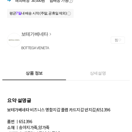
해외배송
30,000원
합배송 가능
평균
7일
내 배송 시작 (주말, 공휴일 제외)
보테가베네타
찜
BOTTEGA VENETA
상품 정보
상세설명
보테가베네타 비즈니스 명함지갑 플랩 카드지갑 반지갑/651396
품번 ㅣ651396
소재 ㅣ송아지가죽,양가죽