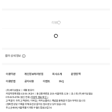
리뷰
셀러 상세 정보
이용약관
개인정보처리방침
회사소개
운영정책
이용방법
공지사항
이벤트
FAQ
(주)와이오엘오 ㅣ 대표 황유미
사업자등록번호
610-86-34204
ㅣ 통신판매번호 2019-서울마포-1239 ㅣ 호스팅 (주)와이오엘오
070-8676-8799 (발신 전용)
사업자 정보 확인 >
고객 문의: 우측 고객센터 / 이메일 / 카카오플러스 채널을 통해 문의 접수 부탁드립니다.
(정확한 상담 기록을 위해 유선상 문의는 접수받고 있지 않습니다)
주소 [
04004
] 서울특별시 마포구 월드컵로10길
5-6