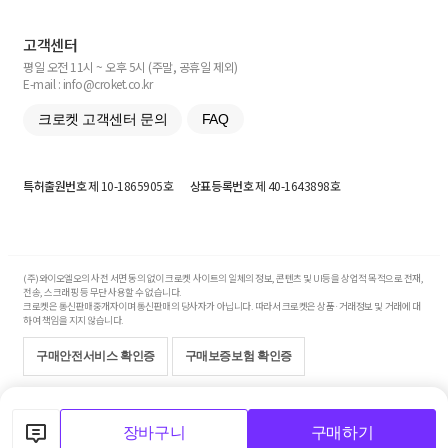
고객센터
평일 오전 11시 ~ 오후 5시 (주말, 공휴일 제외)
E-mail : info@croket.co.kr
크로켓 고객센터 문의
FAQ
특허출원번호
제 10-1865905호
상표등록번호
제 40-1643898호
(주)와이오엘오의 사전 서면 동의 없이 크로켓 사이트의 일체의 정보, 콘텐츠 및 UI등을 상업적 목적으로 전재,
전송, 스크래핑 등 무단 사용할 수 없습니다.
크로켓은 통신판매중개자이며 통신판매의 당사자가 아닙니다. 따라서 크로켓은 상품·거래정보 및 거래에 대
하여 책임을 지지 않습니다.
구매안전서비스 확인증
구매보증보험 확인증
Copyright© 2017-2026 YOLO Co, Ltd. All rights reserved.
장바구니
구매하기