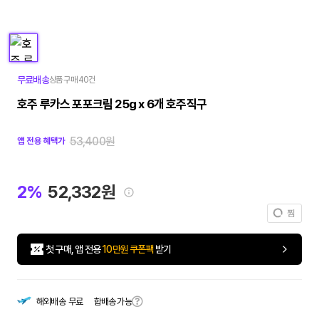
무료배송
상품 구매 40건
호주 루카스 포포크림 25g x 6개 호주직구
53,400원
앱 전용 혜택가
2%
52,332원
찜
첫 구매, 앱 전용
10만원 쿠폰팩
받기
합배송 가능
해외배송
무료