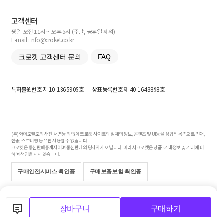
고객센터
평일 오전 11시 ~ 오후 5시 (주말, 공휴일 제외)
E-mail : info@croket.co.kr
크로켓 고객센터 문의
FAQ
특허출원번호
제 10-1865905호
상표등록번호
제 40-1643898호
(주)와이오엘오의 사전 서면 동의 없이 크로켓 사이트의 일체의 정보, 콘텐츠 및 UI등을 상업적 목적으로 전재,
전송, 스크래핑 등 무단 사용할 수 없습니다.
크로켓은 통신판매중개자이며 통신판매의 당사자가 아닙니다. 따라서 크로켓은 상품·거래정보 및 거래에 대
하여 책임을 지지 않습니다.
구매안전서비스 확인증
구매보증보험 확인증
Copyright© 2017-2026 YOLO Co, Ltd. All rights reserved.
장바구니
구매하기