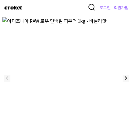
크
로그인
회원가입
로
켓