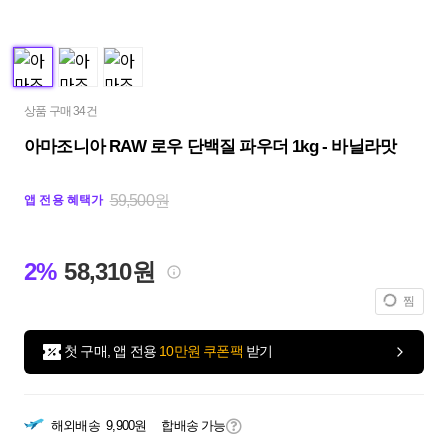
상품 구매 34건
아마조니아 RAW 로우 단백질 파우더 1kg - 바닐라맛
59,500원
앱 전용 혜택가
2%
58,310원
찜
첫 구매, 앱 전용
10만원 쿠폰팩
받기
해외배송
9,900원
합배송 가능