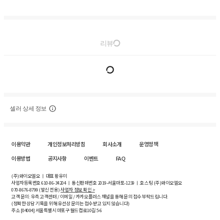
리뷰
셀러 상세 정보
이용약관
개인정보처리방침
회사소개
운영정책
이용방법
공지사항
이벤트
FAQ
(주)와이오엘오 ㅣ 대표 황유미
사업자등록번호
610-86-34204
ㅣ 통신판매번호 2019-서울마포-1239 ㅣ 호스팅 (주)와이오엘오
070-8676-8799 (발신 전용)
사업자 정보 확인 >
고객 문의: 우측 고객센터 / 이메일 / 카카오플러스 채널을 통해 문의 접수 부탁드립니다.
(정확한 상담 기록을 위해 유선상 문의는 접수받고 있지 않습니다)
주소 [
04004
] 서울특별시 마포구 월드컵로10길
5-6