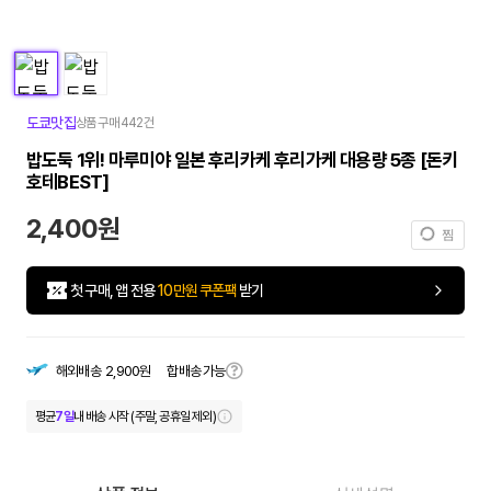
도쿄맛집
상품 구매 442건
밥도둑 1위! 마루미야 일본 후리카케 후리가케 대용량 5종 [돈키
호테BEST]
2,400원
찜
첫 구매, 앱 전용
10만원 쿠폰팩
받기
합배송 가능
해외배송
2,900원
평균
7일
내 배송 시작 (주말, 공휴일 제외)