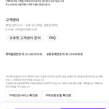
(정확한 상담 기록을 위해 유선상 문의는 접수받고 있지 않습니다)
주소 [
04004
] 서울특별시 마포구 월드컵로10길
5-6
고객센터
평일 오전 11시 ~ 오후 5시 (주말, 공휴일 제외)
E-mail : info@croket.co.kr
크로켓 고객센터 문의
FAQ
특허출원번호
제 10-1865905호
상표등록번호
제 40-1643898호
(주)와이오엘오의 사전 서면 동의 없이 크로켓 사이트의 일체의 정보, 콘텐츠 및 UI등을 상업적 목적으로 전재,
전송, 스크래핑 등 무단 사용할 수 없습니다.
크로켓은 통신판매중개자이며 통신판매의 당사자가 아닙니다. 따라서 크로켓은 상품·거래정보 및 거래에 대
하여 책임을 지지 않습니다.
구매안전서비스 확인증
구매보증보험 확인증
Copyright© 2017-2026 YOLO Co, Ltd. All rights reserved.