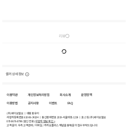
리뷰
셀러 상세 정보
이용약관
개인정보처리방침
회사소개
운영정책
이용방법
공지사항
이벤트
FAQ
(주)와이오엘오 ㅣ 대표 황유미
사업자등록번호
610-86-34204
ㅣ 통신판매번호 2019-서울마포-1239 ㅣ 호스팅 (주)와이오엘오
070-8676-8799 (발신 전용)
사업자 정보 확인 >
고객 문의: 우측 고객센터 / 이메일 / 카카오플러스 채널을 통해 문의 접수 부탁드립니다.