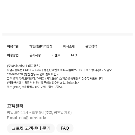
이용약관
개인정보처리방침
회사소개
운영정책
이용방법
공지사항
이벤트
FAQ
(주)와이오엘오 ㅣ 대표 황유미
사업자등록번호
610-86-34204
ㅣ 통신판매번호 2019-서울마포-1239 ㅣ 호스팅 (주)와이오엘오
070-8676-8799 (발신 전용)
사업자 정보 확인 >
고객 문의: 우측 고객센터 / 이메일 / 카카오플러스 채널을 통해 문의 접수 부탁드립니다.
(정확한 상담 기록을 위해 유선상 문의는 접수받고 있지 않습니다)
주소 [
04004
] 서울특별시 마포구 월드컵로10길
5-6
고객센터
평일 오전 11시 ~ 오후 5시 (주말, 공휴일 제외)
E-mail : info@croket.co.kr
크로켓 고객센터 문의
FAQ