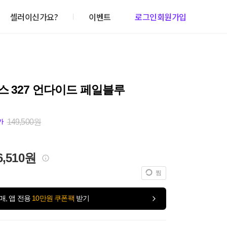
셀러이신가요?
이벤트
로그인
회원가입
 327 언다이드 페일블루
149,500원
가
6,510원
찜
매, 앱 전용
10만원 쿠폰팩
받기