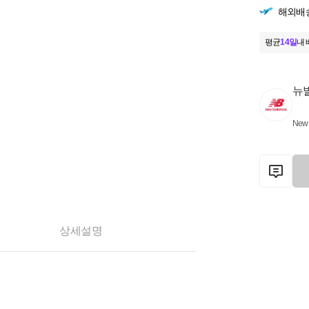
해외배
평균
14일
내 
뉴
New 
상세설명