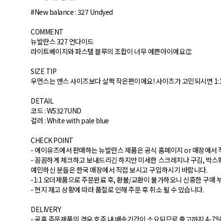
#New balance : 327 Undyed
COMMENT
뉴발란스 327 언다이드
라이트베이지와 파스텔 블루의 조합이 너무 예쁜아이에요👏
SIZE TIP
우먼스는 맨스 사이즈보다 살짝 작은편이에요! 사이즈가 고민되시면 1:
DETAIL
코드 : WS327UND
컬러 : White with pale blue
CHECK POINT
- 에이유즈에서 판매하는 뉴발란스 제품은 공식 홈페이지 or 매장에서 
- 꼼꼼하게 체크하고 보내드리긴 하지만 미세한 스크레치나 구김, 박스
예민하신 분들은 한국 매장에서 직접 보시고 구입하시기 바랍니다.
-1:1 오더제품으로 주문완료 후, 환불/교환이 불가하오니 신중한 구매
- 현지 재고 상황에 따라 품절로 인해 주문 후 취소 될 수 있습니다.
DELIVERY
- 공홈 주문제품의 경우 호주 내 배송기간이 소요되므로 출고까지 4-7일