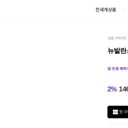
전세계상품
상품 구매 4건
뉴발란스
앱 전용 혜택
2%
14
첫 구