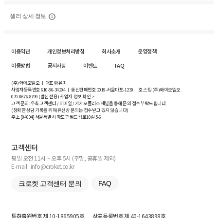
셀러 상세 정보
이용약관
개인정보처리방침
회사소개
운영정책
이용방법
공지사항
이벤트
FAQ
(주)와이오엘오 ㅣ 대표 황유미
사업자등록번호
610-86-34204
ㅣ 통신판매번호 2019-서울마포-1239 ㅣ 호스팅 (주)와이오엘오
070-8676-8799 (발신 전용)
사업자 정보 확인 >
고객 문의: 우측 고객센터 / 이메일 / 카카오플러스 채널을 통해 문의 접수 부탁드립니다.
(정확한 상담 기록을 위해 유선상 문의는 접수받고 있지 않습니다)
주소 [
04004
] 서울특별시 마포구 월드컵로10길
5-6
고객센터
평일 오전 11시 ~ 오후 5시 (주말, 공휴일 제외)
E-mail : info@croket.co.kr
크로켓 고객센터 문의
FAQ
특허출원번호
제 10-1865905호
상표등록번호
제 40-1643898호