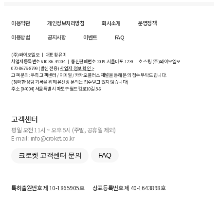
이용약관
개인정보처리방침
회사소개
운영정책
이용방법
공지사항
이벤트
FAQ
(주)와이오엘오 ㅣ 대표 황유미
사업자등록번호
610-86-34204
ㅣ 통신판매번호 2019-서울마포-1239 ㅣ 호스팅 (주)와이오엘오
070-8676-8799 (발신 전용)
사업자 정보 확인 >
고객 문의: 우측 고객센터 / 이메일 / 카카오플러스 채널을 통해 문의 접수 부탁드립니다.
(정확한 상담 기록을 위해 유선상 문의는 접수받고 있지 않습니다)
주소 [
04004
] 서울특별시 마포구 월드컵로10길
5-6
고객센터
평일 오전 11시 ~ 오후 5시 (주말, 공휴일 제외)
E-mail : info@croket.co.kr
크로켓 고객센터 문의
FAQ
특허출원번호
제 10-1865905호
상표등록번호
제 40-1643898호