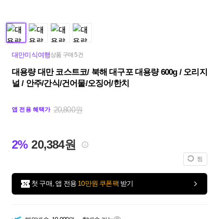
대만미식여행
상품 구매 5건
대용량 대만 코스트코/ 북해 대구포 대용량 600g / 오리지
널 / 안주/간식/건어물/오징어/한치
20,800원
앱 전용 혜택가
2%
20,384원
찜
첫 구매, 앱 전용
10만원 쿠폰팩
받기