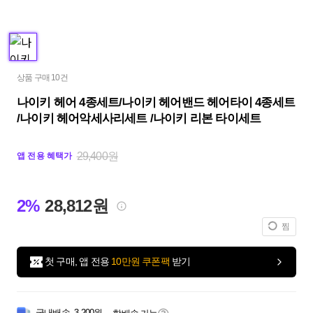
상품 구매 10건
나이키 헤어 4종세트/나이키 헤어밴드 헤어타이 4종세트
/나이키 헤어악세사리세트 /나이키 리본 타이세트
29,400원
앱 전용 혜택가
2%
28,812원
찜
첫 구매, 앱 전용
10만원 쿠폰팩
받기
국내배송
3,200원