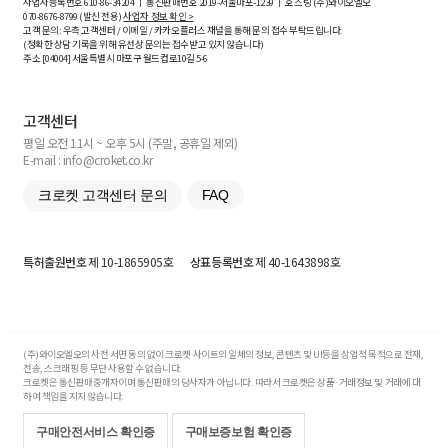
사업자등록번호
610-86-34204
ㅣ 통신판매번호 2019-서울마포-1239 ㅣ 호스팅 (주)와이오엘오
070-8676-8799 (발신 전용)
사업자 정보 확인 >
고객 문의: 우측 고객센터 / 이메일 / 카카오플러스 채널을 통해 문의 접수 부탁드립니다.
(정확한 상담 기록을 위해 유선상 문의는 접수받고 있지 않습니다)
주소 [
04004
] 서울특별시 마포구 월드컵로10길
5-6
고객센터
평일 오전 11시 ~ 오후 5시 (주말, 공휴일 제외)
E-mail : info@croket.co.kr
크로켓 고객센터 문의
FAQ
특허출원번호
제 10-1865905호
상표등록번호
제 40-1643898호
(주)와이오엘오의 사전 서면 동의 없이 크로켓 사이트의 일체의 정보, 콘텐츠 및 UI등을 상업적 목적으로 전재,
전송, 스크래핑 등 무단 사용할 수 없습니다.
크로켓은 통신판매중개자이며 통신판매의 당사자가 아닙니다. 따라서 크로켓은 상품·거래정보 및 거래에 대
하여 책임을 지지 않습니다.
구매안전서비스 확인증
구매보증보험 확인증