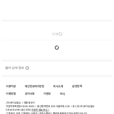
리뷰
셀러 상세 정보
이용약관
개인정보처리방침
회사소개
운영정책
이용방법
공지사항
이벤트
FAQ
(주)와이오엘오 ㅣ 대표 황유미
사업자등록번호
610-86-34204
ㅣ 통신판매번호 2019-서울마포-1239 ㅣ 호스팅 (주)와이오엘오
070-8676-8799 (발신 전용)
사업자 정보 확인 >
고객 문의: 우측 고객센터 / 이메일 / 카카오플러스 채널을 통해 문의 접수 부탁드립니다.