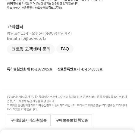
(정확한 상담 기록을 위해 유선상 문의는 접수받고 있지 않습니다)
주소 [
04004
] 서울특별시 마포구 월드컵로10길
5-6
고객센터
평일 오전 11시 ~ 오후 5시 (주말, 공휴일 제외)
E-mail : info@croket.co.kr
크로켓 고객센터 문의
FAQ
특허출원번호
제 10-1865905호
상표등록번호
제 40-1643898호
(주)와이오엘오의 사전 서면 동의 없이 크로켓 사이트의 일체의 정보, 콘텐츠 및 UI등을 상업적 목적으로 전재,
전송, 스크래핑 등 무단 사용할 수 없습니다.
크로켓은 통신판매중개자이며 통신판매의 당사자가 아닙니다. 따라서 크로켓은 상품·거래정보 및 거래에 대
하여 책임을 지지 않습니다.
구매안전서비스 확인증
구매보증보험 확인증
Copyright© 2017-2026 YOLO Co, Ltd. All rights reserved.