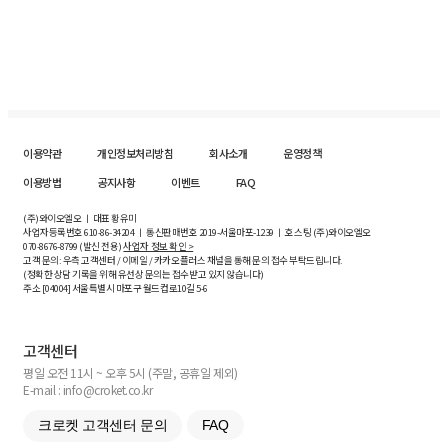
이용약관
개인정보처리방침
회사소개
운영정책
이용방법
공지사항
이벤트
FAQ
(주)와이오엘오 ㅣ 대표 황유미
사업자등록번호
610-86-34204
ㅣ 통신판매번호 2019-서울마포-1239 ㅣ 호스팅 (주)와이오엘오
070-8676-8799 (발신 전용)
사업자 정보 확인 >
고객 문의: 우측 고객센터 / 이메일 / 카카오플러스 채널을 통해 문의 접수 부탁드립니다.
(정확한 상담 기록을 위해 유선상 문의는 접수받고 있지 않습니다)
주소 [
04004
] 서울특별시 마포구 월드컵로10길
5-6
고객센터
평일 오전 11시 ~ 오후 5시 (주말, 공휴일 제외)
E-mail : info@croket.co.kr
크로켓 고객센터 문의
FAQ