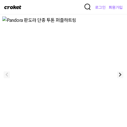
크
로그인
회원가입
로
켓