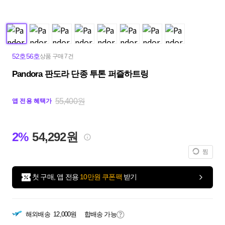
52호56호
상품 구매 7건
Pandora 판도라 단종 투톤 퍼즐하트링
55,400원
앱 전용 혜택가
2%
54,292원
찜
첫 구매, 앱 전용
10만원 쿠폰팩
받기
해외배송
12,000원
합배송 가능