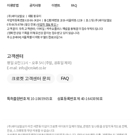
이용방법
공지사항
이벤트
FAQ
(주)와이오엘오 ㅣ 대표 황유미
사업자등록번호
610-86-34204
ㅣ 통신판매번호 2019-서울마포-1239 ㅣ 호스팅 (주)와이오엘오
070-8676-8799 (발신 전용)
사업자 정보 확인 >
고객 문의: 우측 고객센터 / 이메일 / 카카오플러스 채널을 통해 문의 접수 부탁드립니다.
(정확한 상담 기록을 위해 유선상 문의는 접수받고 있지 않습니다)
주소 [
04004
] 서울특별시 마포구 월드컵로10길
5-6
고객센터
평일 오전 11시 ~ 오후 5시 (주말, 공휴일 제외)
E-mail : info@croket.co.kr
크로켓 고객센터 문의
FAQ
특허출원번호
제 10-1865905호
상표등록번호
제 40-1643898호
(주)와이오엘오의 사전 서면 동의 없이 크로켓 사이트의 일체의 정보, 콘텐츠 및 UI등을 상업적 목적으로 전재,
전송, 스크래핑 등 무단 사용할 수 없습니다.
크로켓은 통신판매중개자이며 통신판매의 당사자가 아닙니다. 따라서 크로켓은 상품·거래정보 및 거래에 대