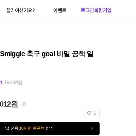
셀러이신가요?
이벤트
로그인
회원가입
miggle 축구 goal 비밀 공책 일
19,400원
가
,012원
찜
매, 앱 전용
10만원 쿠폰팩
받기