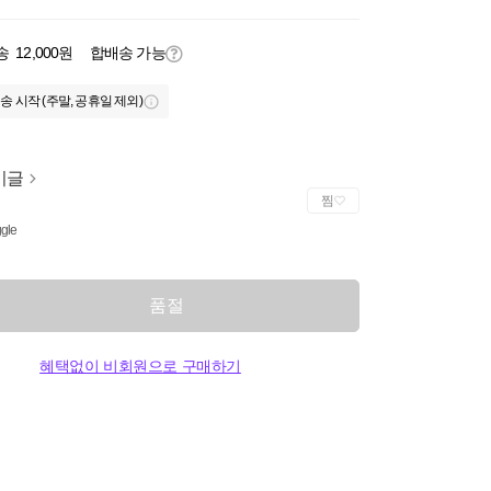
송
12,000원
합배송 가능
송 시작 (주말, 공휴일 제외)
미글
찜
gle
품절
혜택없이 비회원으로 구매하기