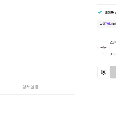
해외배
평균
7일
내 배
스
Smig
상세설명