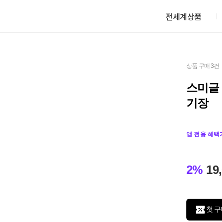
전세계상품
상품 구매 3건
스미글 S
기장
앱 전용 혜택
2%
19
첫 구