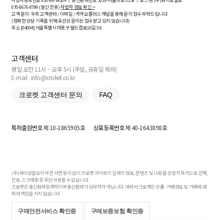
사업자등록번호
610-86-34204
ㅣ 통신판매번호 2019-서울마포-1239 ㅣ 호스팅 (주)와이오엘오
070-8676-8799 (발신 전용)
사업자 정보 확인 >
고객 문의: 우측 고객센터 / 이메일 / 카카오플러스 채널을 통해 문의 접수 부탁드립니다.
(정확한 상담 기록을 위해 유선상 문의는 접수받고 있지 않습니다)
주소 [
04004
] 서울특별시 마포구 월드컵로10길
5-6
고객센터
평일 오전 11시 ~ 오후 5시 (주말, 공휴일 제외)
E-mail : info@croket.co.kr
크로켓 고객센터 문의
FAQ
특허출원번호
제 10-1865905호
상표등록번호
제 40-1643898호
(주)와이오엘오의 사전 서면 동의 없이 크로켓 사이트의 일체의 정보, 콘텐츠 및 UI등을 상업적 목적으로 전재,
전송, 스크래핑 등 무단 사용할 수 없습니다.
크로켓은 통신판매중개자이며 통신판매의 당사자가 아닙니다. 따라서 크로켓은 상품·거래정보 및 거래에 대
하여 책임을 지지 않습니다.
구매안전서비스 확인증
구매보증보험 확인증