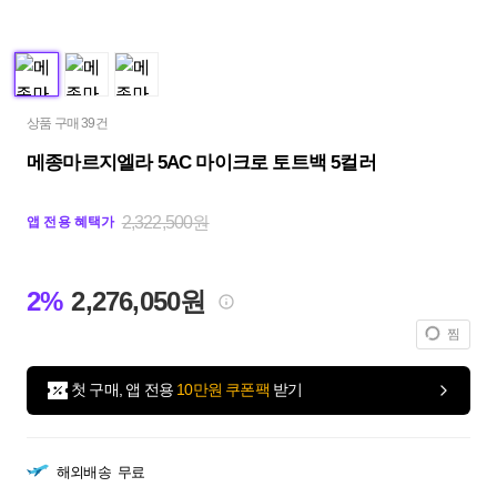
상품 구매 39건
메종마르지엘라 5AC 마이크로 토트백 5컬러
2,322,500원
앱 전용 혜택가
2%
2,276,050원
찜
첫 구매, 앱 전용
10만원 쿠폰팩
받기
해외배송
무료