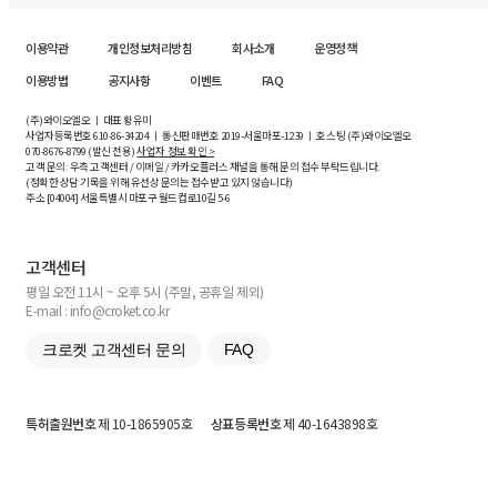
이용약관
개인정보처리방침
회사소개
운영정책
이용방법
공지사항
이벤트
FAQ
(주)와이오엘오 ㅣ 대표 황유미
사업자등록번호
610-86-34204
ㅣ 통신판매번호 2019-서울마포-1239 ㅣ 호스팅 (주)와이오엘오
070-8676-8799 (발신 전용)
사업자 정보 확인 >
고객 문의: 우측 고객센터 / 이메일 / 카카오플러스 채널을 통해 문의 접수 부탁드립니다.
(정확한 상담 기록을 위해 유선상 문의는 접수받고 있지 않습니다)
주소 [
04004
] 서울특별시 마포구 월드컵로10길
5-6
고객센터
평일 오전 11시 ~ 오후 5시 (주말, 공휴일 제외)
E-mail : info@croket.co.kr
크로켓 고객센터 문의
FAQ
특허출원번호
제 10-1865905호
상표등록번호
제 40-1643898호