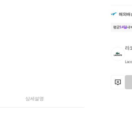
해외배
평균
14일
내 
라
Laco
상세설명