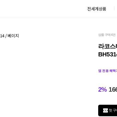
전세계상품
상품 구매 4건
라코스테
BH531
앱 전용 혜택
2%
16
첫 구