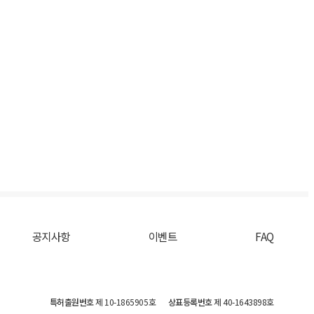
공지사항
이벤트
FAQ
특허출원번호
제 10-1865905호
상표등록번호
제 40-1643898호