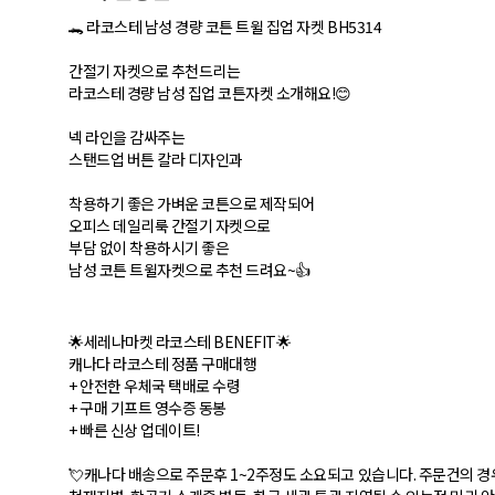
🐊 라코스테 남성 경량 코튼 트윌 집업 자켓 BH5314
간절기 자켓으로 추천드리는
라코스테 경량 남성 집업 코튼자켓 소개해요!😊
넥 라인을 감싸주는
스탠드업 버튼 칼라 디자인과
착용하기 좋은 가벼운 코튼으로 제작되어
오피스 데일리룩 간절기 자켓으로
부담 없이 착용하시기 좋은
남성 코튼 트윌자켓으로 추천 드려요~👍
🌟세레나마켓 라코스테 BENEFIT🌟
캐나다 라코스테 정품 구매대행
+ 안전한 우체국 택배로 수령
+ 구매 기프트 영수증 동봉
+ 빠른 신상 업데이트!
💘캐나다 배송으로 주문후 1~2주정도 소요되고 있습니다. 주문건의 경