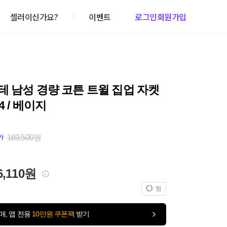
셀러이신가요?
이벤트
로그인
회원가입
 남성 경량 코튼 트윌 집업 자켓
4 / 베이지
169,500원
가
6,110원
찜
매, 앱 전용
10만원 쿠폰팩
받기