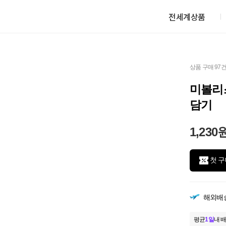
전세계상품
상품 구매 97
미볼리스
담기
1,230
첫 구
해외배
평균
1일
내 배