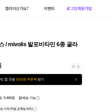
셀러이신가요?
이벤트
로그인
회원가입
건
 / mivolis 발포비타민 6종 골라
원
찜
매, 앱 전용
10만원 쿠폰팩
받기
송
9,900원
합배송 가능
송 시작 (주말, 공휴일 제외)