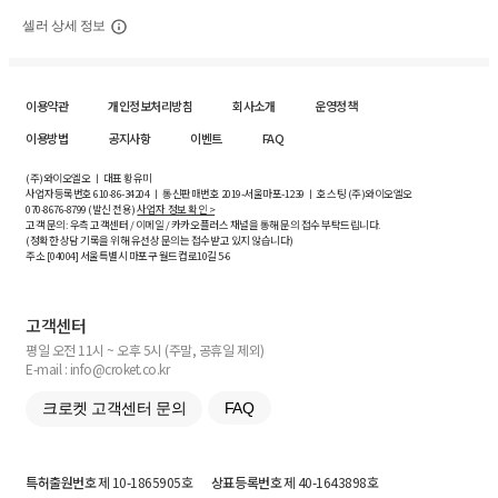
셀러 상세 정보
이용약관
개인정보처리방침
회사소개
운영정책
이용방법
공지사항
이벤트
FAQ
(주)와이오엘오 ㅣ 대표 황유미
사업자등록번호
610-86-34204
ㅣ 통신판매번호 2019-서울마포-1239 ㅣ 호스팅 (주)와이오엘오
070-8676-8799 (발신 전용)
사업자 정보 확인 >
고객 문의: 우측 고객센터 / 이메일 / 카카오플러스 채널을 통해 문의 접수 부탁드립니다.
(정확한 상담 기록을 위해 유선상 문의는 접수받고 있지 않습니다)
주소 [
04004
] 서울특별시 마포구 월드컵로10길
5-6
고객센터
평일 오전 11시 ~ 오후 5시 (주말, 공휴일 제외)
E-mail : info@croket.co.kr
크로켓 고객센터 문의
FAQ
특허출원번호
제 10-1865905호
상표등록번호
제 40-1643898호