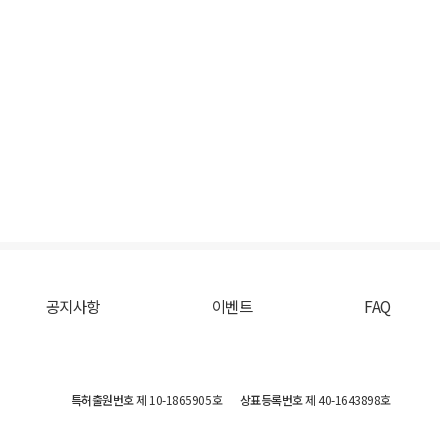
공지사항
이벤트
FAQ
특허출원번호
제 10-1865905호
상표등록번호
제 40-1643898호