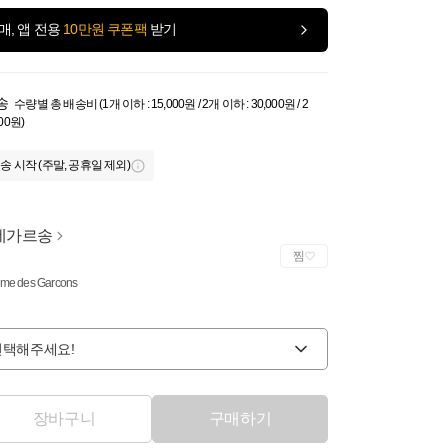
매, 앱 전용
10만원 쿠폰팩
받기
송
수량별 총 배송비 (1개 이하 : 15,000원 / 2개 이하 : 30,000원 / 2
000원)
송 시작 (주말, 공휴일 제외)
데가르송
찜
e des Garcons
선택해주세요!
장바구니
구매하기