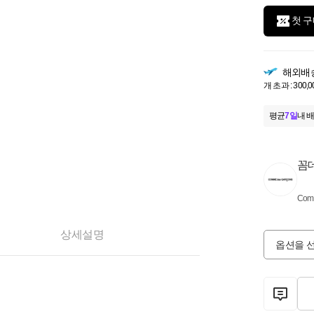
첫 구
해외배
개 초과 : 300,
평균
7일
내 배
꼼
Comm
상세설명
옵션을 