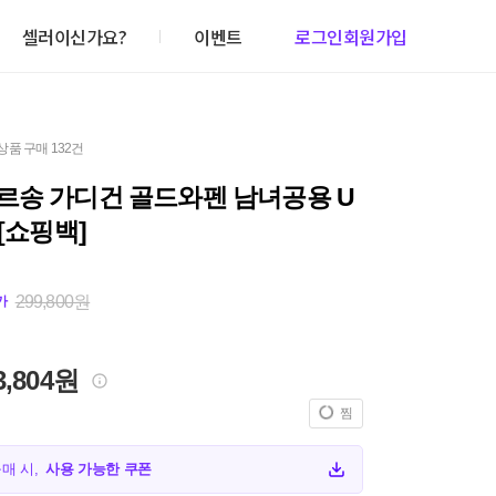
셀러이신가요?
이벤트
로그인
회원가입
상품 구매 132건
르송 가디건 골드와펜 남녀공용 U
 [쇼핑백]
299,800원
가
3,804원
찜
구매 시,
사용 가능한 쿠폰