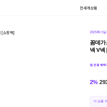
전세계상품
2025특가딜
꼼데가
넥 V넥
앱 전용 혜택
2%
29
이 상품 