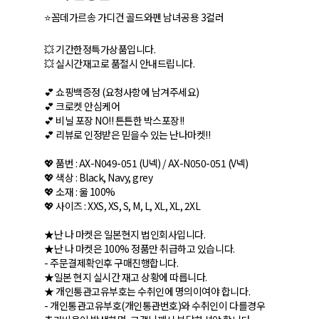
⭐꼼데가르송 가디건 골드와펜 남녀공용 3컬러
💥 기간한정특가상품입니다.
💥 실시간재고로 품절시 안내드립니다.
💕 쇼핑백증정 (요청사항에 남겨주세요)
💕 크로켓 안심케어
💕 비닐 포장 NO!! 튼튼한 박스포장!!
💕 리뷰로 인정받은 믿을수 있는 난나마켓!!
💖 품번 : AX-N049-051 (U넥) / AX-N050-051 (V넥)
💖 색상 : Black, Navy, grey
💖 소재 : 울 100%
💖 사이즈 : XXS, XS, S, M, L, XL, XL, 2XL
★난 나 마켓은 일본현지 법인회사입니다.
★난 나 마켓은 100% 정품만 취급하고 있습니다.
- 주문결제확인후 구매진행합니다.
★일본 현지 실시간 재고 상황에 따릅니다.
★ 개인통관고유부호는 수취인에 명의이여야 합니다.
- 개인통관고유부호(개인통관번호)와 수취인이 다를경우