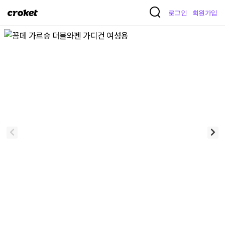
크
로그인
회원가입
로
켓