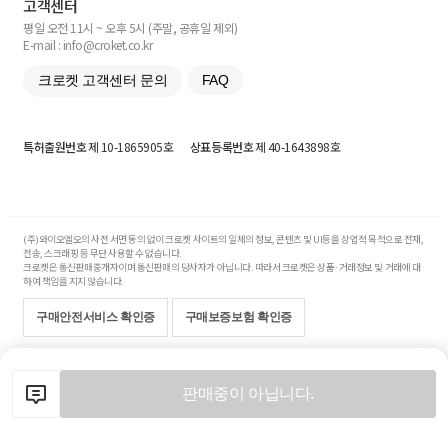
고객센터
평일 오전 11시 ~ 오후 5시 (주말, 공휴일 제외)
E-mail : info@croket.co.kr
크로켓 고객센터 문의
FAQ
특허출원번호
제 10-1865905호
상표등록번호
제 40-1643898호
(주)와이오엘오의 사전 서면 동의 없이 크로켓 사이트의 일체의 정보, 콘텐츠 및 UI등을 상업적 목적으로 전재,
전송, 스크래핑 등 무단 사용할 수 없습니다.
크로켓은 통신판매중개자이며 통신판매의 당사자가 아닙니다. 따라서 크로켓은 상품·거래정보 및 거래에 대
하여 책임을 지지 않습니다.
구매안전서비스 확인증
구매보증보험 확인증
Copyright© 2017-2026 YOLO Co, Ltd. All rights reserved.
판매중이 아닙니다.