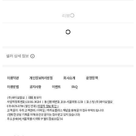
리뷰
셀러 상세 정보
이용약관
개인정보처리방침
회사소개
운영정책
이용방법
공지사항
이벤트
FAQ
(주)와이오엘오 ㅣ 대표 황유미
사업자등록번호
610-86-34204
ㅣ 통신판매번호 2019-서울마포-1239 ㅣ 호스팅 (주)와이오엘오
070-8676-8799 (발신 전용)
사업자 정보 확인 >
고객 문의: 우측 고객센터 / 이메일 / 카카오플러스 채널을 통해 문의 접수 부탁드립니다.
(정확한 상담 기록을 위해 유선상 문의는 접수받고 있지 않습니다)
주소 [
04004
] 서울특별시 마포구 월드컵로10길
5-6